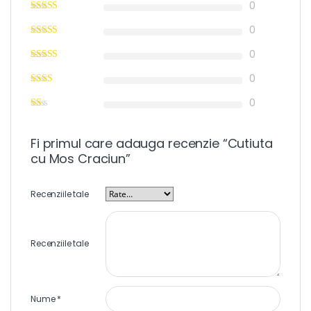
0
0
0
0
0
Fi primul care adauga recenzie “Cutiuta
cu Mos Craciun”
Recenziile tale
Recenziile tale
Nume
*