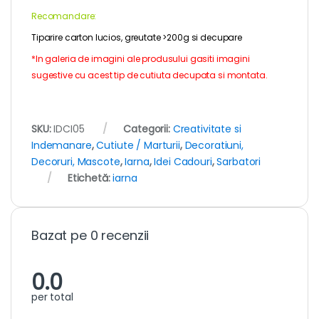
Recomandare:
Tiparire carton lucios, greutate >200g si decupare
*In galeria de imagini ale produsului gasiti imagini
sugestive cu acest tip de cutiuta decupata si montata.
SKU:
IDCI05
Categorii:
Creativitate si
Indemanare
,
Cutiute / Marturii
,
Decoratiuni,
Decoruri, Mascote
,
Iarna
,
Idei Cadouri
,
Sarbatori
Etichetă:
iarna
Bazat pe 0 recenzii
0.0
per total