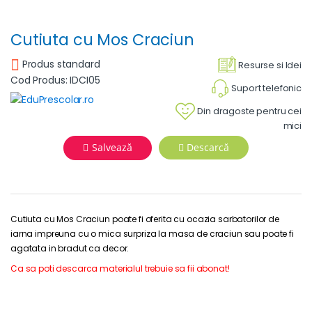
Cutiuta cu Mos Craciun
Produs standard
Resurse si Idei
Cod Produs: IDCI05
Suport telefonic
Din dragoste pentru cei
mici
Salvează
Descarcă
Cutiuta cu Mos Craciun poate fi oferita cu ocazia sarbatorilor de
iarna impreuna cu o mica surpriza la masa de craciun sau poate fi
agatata in bradut ca decor.
Ca sa poti descarca materialul trebuie sa fii abonat!