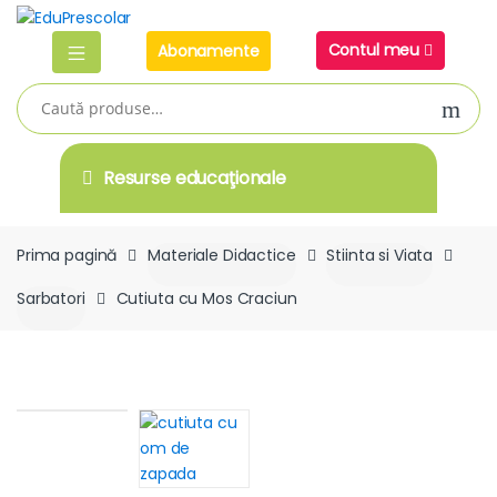
Skip
Skip
to
to
Contul meu
Abonamente
navigation
content
Caută
după:
Resurse educaţionale
Prima pagină
Materiale Didactice
Stiinta si Viata
Sarbatori
Cutiuta cu Mos Craciun