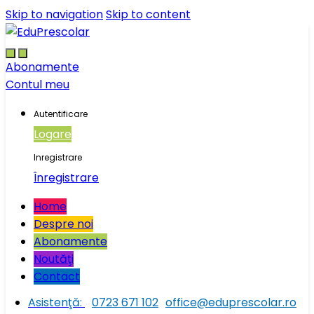
Skip to navigation
Skip to content
Abonamente
Contul meu
Autentificare
Logare
Inregistrare
Înregistrare
Home
Despre noi
Abonamente
Noutăţi
Contact
Asistenţă:
0723 671 102
office@eduprescolar.ro