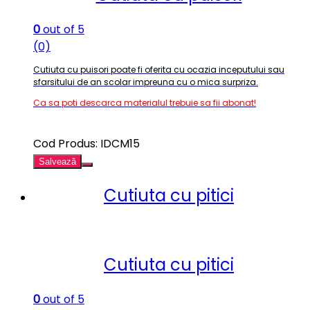
0
out of 5
(0)
Cutiuta cu puisori poate fi oferita cu ocazia inceputului sau
sfarsitului de an scolar impreuna cu o mica surpriza
.
Ca sa poti descarca materialul trebuie sa fii abonat!
Cod Produs: IDCM15
Salvează
Cutiuta cu pitici
Cutiuta cu pitici
0
out of 5