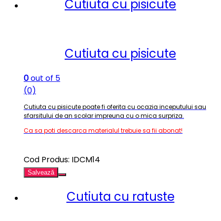
Cutiuta cu pisicute
Cutiuta cu pisicute
0
out of 5
(0)
Cutiuta cu pisicute poate fi oferita cu ocazia inceputului sau
sfarsitului de an scolar impreuna cu o mica surpriza
.
Ca sa poti descarca materialul trebuie sa fii abonat!
Cod Produs: IDCM14
Salvează
Cutiuta cu ratuste