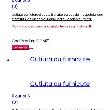
0
out of 5
(0)
Cutiuta cu fluturasi poate fi oferita cu ocazia inceputului sau
sfarsitului de an scolar impreuna cu o mica surpriza
.
Ca sa poti descarca materialul trebuie sa fii abonat!
Cod Produs: IDCM01
Salvează
Cutiuta cu furnicute
Cutiuta cu furnicute
0
out of 5
(0)