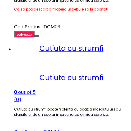
sfarsitului de an scolar impreuna cu o mica surpriza
.
Ca sa poti descarca materialul trebuie sa fii abonat!
Cod Produs: IDCM03
Salvează
Cutiuta cu strumfi
Cutiuta cu strumfi
0
out of 5
(0)
Cutiuta cu strumfi poate fi oferita cu ocazia inceputului sau
sfarsitului de an scolar impreuna cu o mica surpriza
.