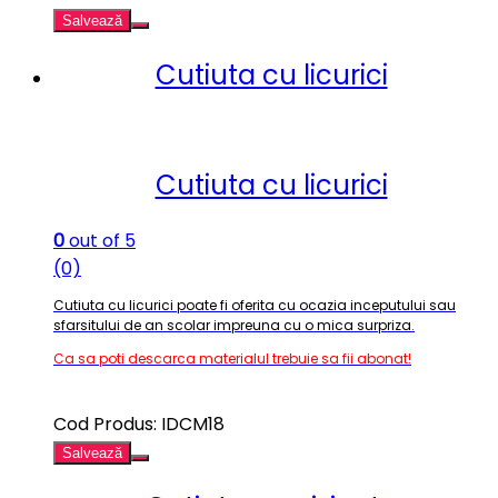
Salvează
Cutiuta cu licurici
Cutiuta cu licurici
0
out of 5
(0)
Cutiuta cu licurici poate fi oferita cu ocazia inceputului sau
sfarsitului de an scolar impreuna cu o mica surpriza
.
Ca sa poti descarca materialul trebuie sa fii abonat!
Cod Produs: IDCM18
Salvează