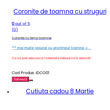
Coronite de toamna cu struguri
0
out of 5
(0)
Coronite cu tema toamnei
*** mai multe resurse cu anotimpul toamna ⇒ …
Ca sa poti descarca materialul trebuie sa fii abonat!
Cod Produs: IDCO01
Salvează
Cutiuta cadou 8 Martie