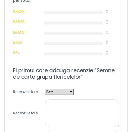
per total
0
0
0
0
0
Fi primul care adauga recenzie “Semne
de carte grupa floricelelor”
Recenziile tale
Recenziile tale