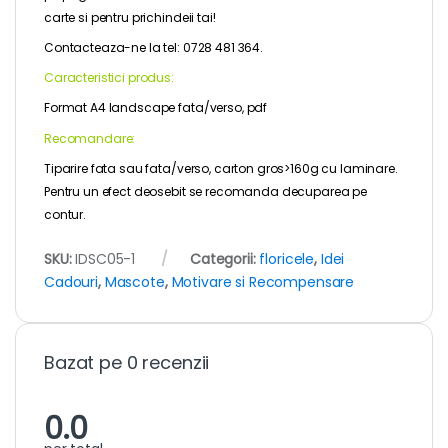
carte si pentru prichindeii tai!
Contacteaza-ne la tel: 0728 481 364.
Caracteristici produs:
Format A4 landscape fata/verso, pdf
Recomandare:
Tiparire fata sau fata/verso, carton gros>160g cu laminare.
Pentru un efect deosebit se recomanda decuparea pe
contur.
SKU:
IDSC05-1
Categorii:
floricele
,
Idei
Cadouri
,
Mascote
,
Motivare si Recompensare
Bazat pe 0 recenzii
0.0