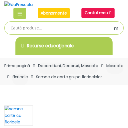
Skip
Skip
to
to
Contul meu
Abonamente
navigation
content
Caută
după:
Resurse educaţionale
Prima pagină
Decoratiuni, Decoruri, Mascote
Mascote
floricele
Semne de carte grupa floricelelor