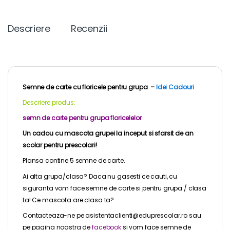
c
i
n
a
p
s
e
t
t
i
y
s
b
t
e
l
L
e
Descriere
Recenzii
o
e
r
i
n
o
r
e
n
g
k
s
k
e
t
r
Semne de carte cu floricele pentru grupa –
Idei Cadouri
Descriere produs:
semn de carte pentru grupa floricelelor
Un cadou cu mascota grupei la inceput si sfarsit de an
scolar pentru prescolari!
Plansa contine 5 semne de carte.
Ai alta grupa/clasa? Daca nu gasesti ce cauti, cu
siguranta vom face semne de carte si pentru grupa / clasa
ta! Ce mascota are clasa ta?
Contacteaza-ne pe asistentaclienti@eduprescolar.ro sau
pe pagina noastra de
facebook
si vom face semne de