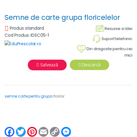
Semne de carte grupa floricelelor
Produs standard
Resurse si Idei
Cod Produs: IDSC05-1
Suport telefonic
Din dragoste pentru cei
mici
Salvează
Descarcă
semne carte pentru grupa
florilor
F
T
P
E
C
M
a
w
i
m
o
e