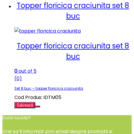
Topper floricica craciunita set 8
buc
Topper floricica craciunita set 8
buc
0
out of 5
(0)
Set 8 buc – topper floricica craciunita
Cod Produs: IDTM05
Salvează
Doriți noutăți?
Vrei sa fi informat prin email despre promotii si