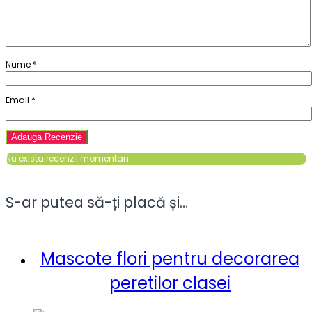
Nume
*
Email
*
Nu exista recenzii momentan.
S-ar putea să-ți placă și…
Mascote flori pentru decorarea
peretilor clasei