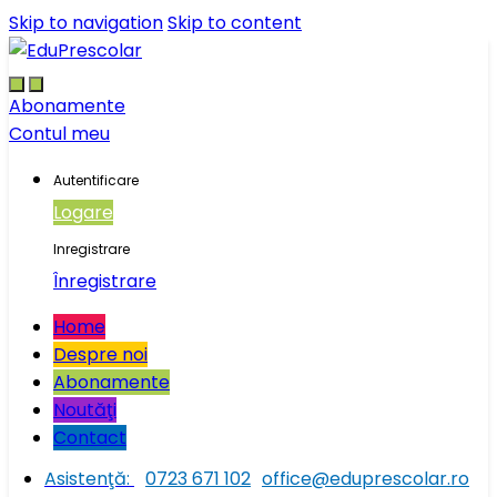
Skip to navigation
Skip to content
Abonamente
Contul meu
Autentificare
Logare
Inregistrare
Înregistrare
Home
Despre noi
Abonamente
Noutăţi
Contact
Asistenţă:
0723 671 102
office@eduprescolar.ro