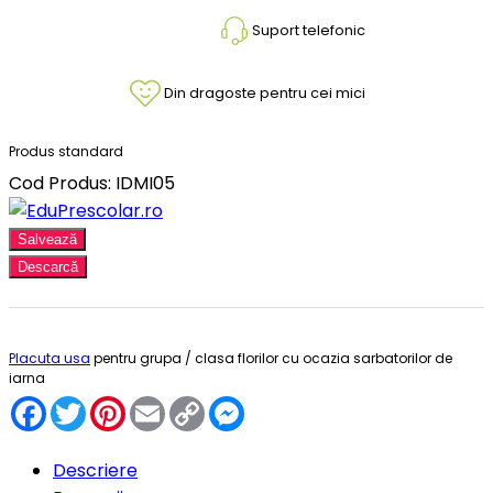
Suport telefonic
Din dragoste pentru cei mici
Produs standard
Cod Produs: IDMI05
Salvează
Descarcă
Placuta usa
pentru grupa / clasa florilor cu ocazia sarbatorilor de
iarna
Facebook
Twitter
Pinterest
Email
Copy
Messenger
Link
Descriere