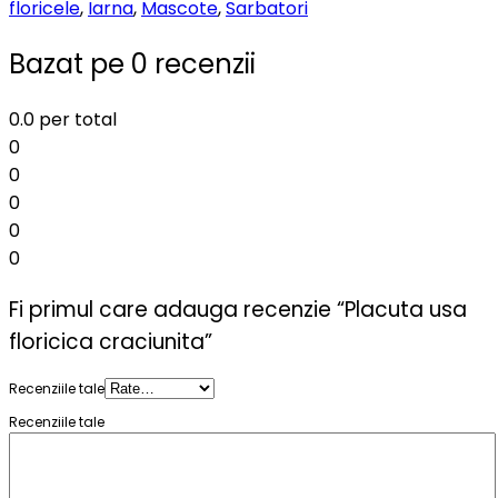
floricele
,
Iarna
,
Mascote
,
Sarbatori
Bazat pe 0 recenzii
0.0
per total
0
0
0
0
0
Fi primul care adauga recenzie “Placuta usa
floricica craciunita”
Recenziile tale
Recenziile tale