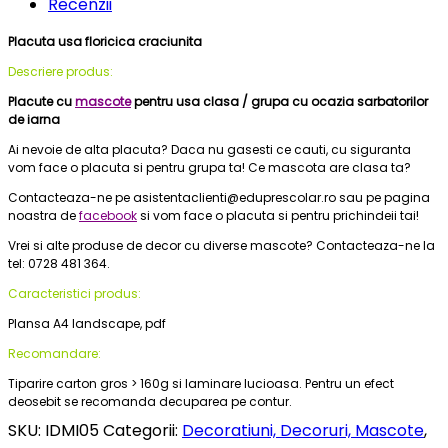
Recenzii
Placuta usa floricica craciunita
Descriere produs:
Placute cu
mascote
pentru usa clasa / grupa cu ocazia sarbatorilor
de iarna
Ai nevoie de alta placuta? Daca nu gasesti ce cauti, cu siguranta
vom face o placuta si pentru grupa ta! Ce mascota are clasa ta?
Contacteaza-ne pe asistentaclienti@eduprescolar.ro sau pe pagina
noastra de
facebook
si vom face o placuta si pentru prichindeii tai!
Vrei si alte produse de decor cu diverse mascote? Contacteaza-ne la
tel: 0728 481 364.
Caracteristici produs:
Plansa A4 landscape, pdf
Recomandare:
Tiparire carton gros > 160g si laminare lucioasa. Pentru un efect
deosebit se recomanda decuparea pe contur.
SKU:
IDMI05
Categorii:
Decoratiuni, Decoruri, Mascote
,