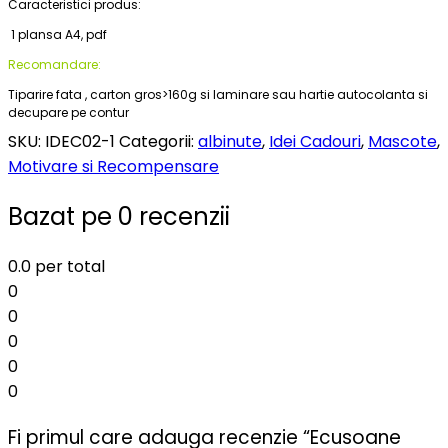
Caracteristici produs:
1 plansa A4, pdf
Recomandare:
Tiparire fata , carton gros>160g si laminare sau hartie autocolanta si
decupare pe contur
SKU:
IDEC02-1
Categorii:
albinute
,
Idei Cadouri
,
Mascote
,
Motivare si Recompensare
Bazat pe 0 recenzii
0.0
per total
0
0
0
0
0
Fi primul care adauga recenzie “Ecusoane