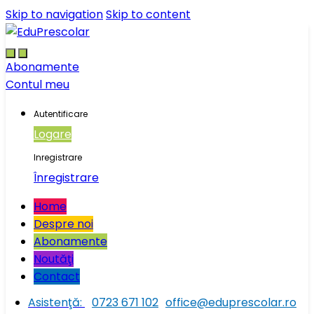
Skip to navigation
Skip to content
Abonamente
Contul meu
Autentificare
Logare
Inregistrare
Înregistrare
Home
Despre noi
Abonamente
Noutăţi
Contact
Asistenţă:
0723 671 102
office@eduprescolar.ro