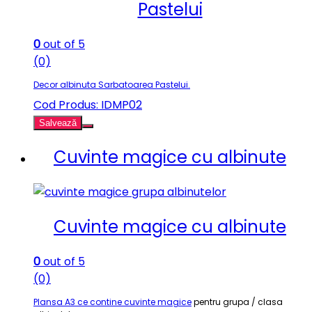
Pastelui
0
out of 5
(0)
Decor albinuta Sarbatoarea Pastelui.
Cod Produs: IDMP02
Salvează
Cuvinte magice cu albinute
Cuvinte magice cu albinute
0
out of 5
(0)
Plansa A3 ce contine cuvinte magice
pentru grupa / clasa