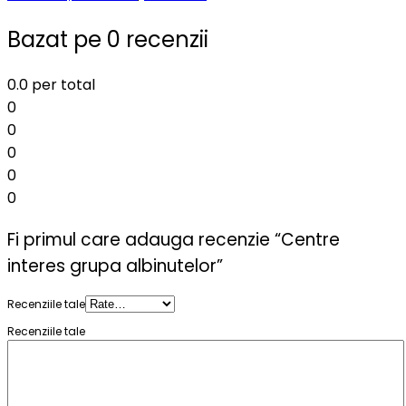
Bazat pe 0 recenzii
0.0
per total
0
0
0
0
0
Fi primul care adauga recenzie “Centre
interes grupa albinutelor”
Recenziile tale
Recenziile tale