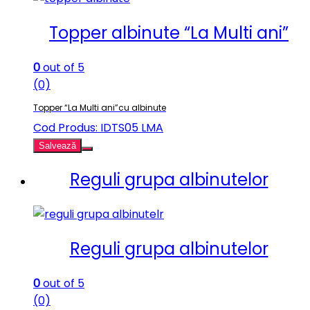
Topper albinute “La Multi ani”
0
out of 5
(0)
Topper “La Multi ani”cu albinute
Cod Produs: IDTS05 LMA
Salvează
Reguli grupa albinutelor
Reguli grupa albinutelor
0
out of 5
(0)