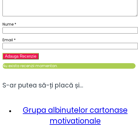
Nume
*
Email
*
Nu exista recenzii momentan.
S-ar putea să-ți placă și…
Grupa albinutelor cartonase
motivationale