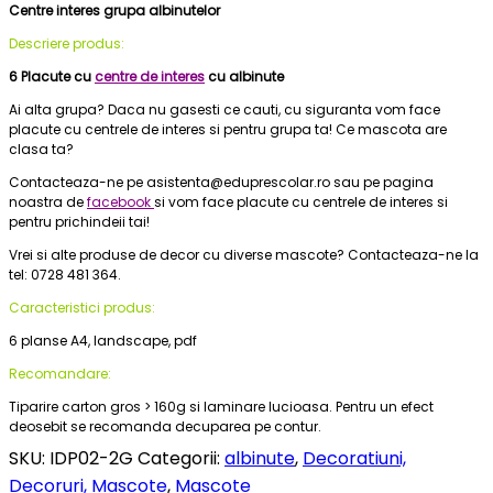
Centre interes grupa albinutelor
Descriere produs:
6 Placute cu
centre de interes
cu albinute
Ai alta grupa? Daca nu gasesti ce cauti, cu siguranta vom face
placute cu centrele de interes si pentru grupa ta! Ce mascota are
clasa ta?
Contacteaza-ne pe asistenta@eduprescolar.ro sau pe pagina
noastra de
facebook
si vom face placute cu centrele de interes si
pentru prichindeii tai!
Vrei si alte produse de decor cu diverse mascote? Contacteaza-ne la
tel: 0728 481 364.
Caracteristici produs:
6 planse A4, landscape, pdf
Recomandare:
Tiparire carton gros > 160g si laminare lucioasa. Pentru un efect
deosebit se recomanda decuparea pe contur.
SKU:
IDP02-2G
Categorii:
albinute
,
Decoratiuni,
Decoruri, Mascote
,
Mascote