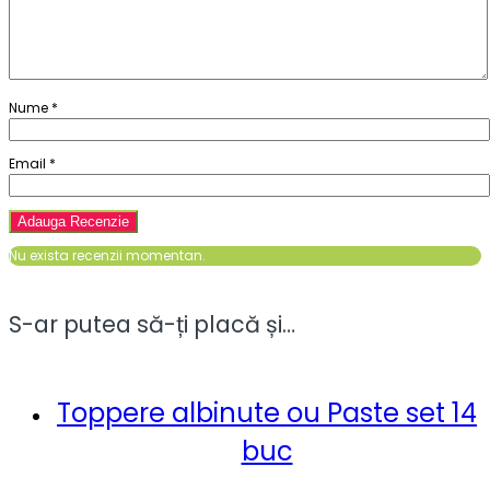
Nume
*
Email
*
Nu exista recenzii momentan.
S-ar putea să-ți placă și…
Toppere albinute ou Paste set 14
buc