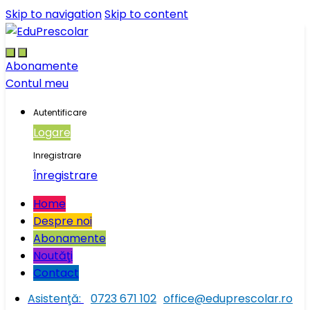
Skip to navigation
Skip to content
Abonamente
Contul meu
Autentificare
Logare
Inregistrare
Înregistrare
Home
Despre noi
Abonamente
Noutăţi
Contact
Asistenţă:
0723 671 102
office@eduprescolar.ro