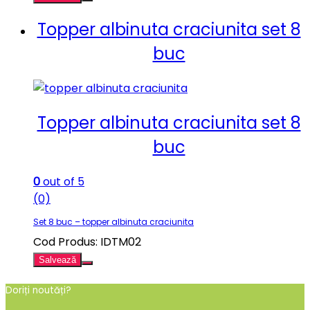
Topper albinuta craciunita set 8
buc
Topper albinuta craciunita set 8
buc
0
out of 5
(0)
Set 8 buc – topper albinuta craciunita
Cod Produs: IDTM02
Salvează
Doriți noutăți?