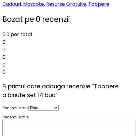
Cadouri
,
Mascote
,
Resurse Gratuite
,
Toppere
Bazat pe 0 recenzii
0.0
per total
0
0
0
0
0
Fi primul care adauga recenzie “Toppere
albinute set 14 buc”
Recenziile tale
Recenziile tale