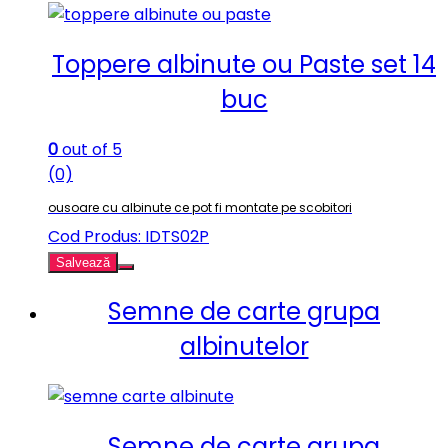
Toppere albinute ou Paste set 14
buc
0
out of 5
(0)
ousoare cu albinute ce pot fi montate pe scobitori
Cod Produs: IDTS02P
Salvează
Semne de carte grupa
albinutelor
Semne de carte grupa