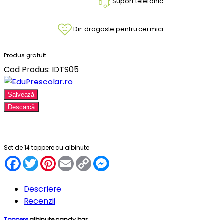
Suport telefonic
Din dragoste pentru cei mici
Produs gratuit
Cod Produs: IDTS05
Salvează
Descarcă
Set de 14 toppere cu albinute
Facebook
Twitter
Pinterest
Email
Copy
Messenger
Link
Descriere
Recenzii
Toppere
albinute candy bar