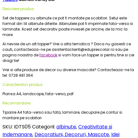
Descriere produs:
Set de toppere cu albinute ce pot fi montate pe scobitori. Setul este
format din 14 albinute diferite. Albinutele pot fi imprimate fata-verso si
laminate. Acest set decorativ poate inveseli pe oricine, de la mic la
mare.
Ai nevoie de un alt topper? Vrei o alta tematica ? Daca nu gasesti ce
cauti, c
ontacteaza-ne pe asistentaclienti@eduprescolar.ro sau pe
pagina noastra de
facebook
si vom face un topper si pentru tine si cei
dragi tie!
Vrei si alte produse de decor cu diverse mascote? Contacteaza-ne la
tel: 0728 481 364.
Caracteristici produs:
Plansa A4, landscape, fata-verso, pdf
Recomandare:
Tiparire A4 fata-verso sau fata, laminare, decupare pe contur si
montare pe scobitori
SKU:
IDTS05
Categorii:
albinute
,
Creativitate si
Indemanare
,
Decoratiuni, Decoruri, Mascote
,
Idei