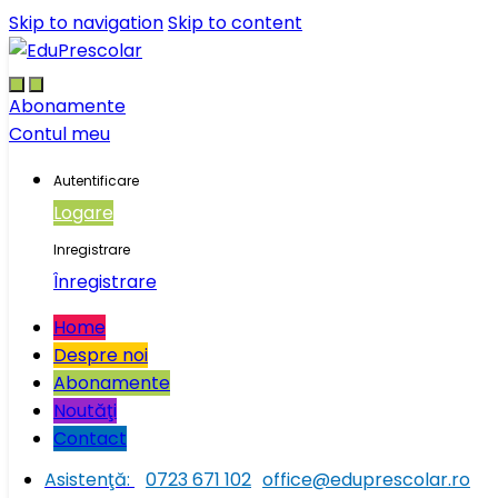
Skip to navigation
Skip to content
Abonamente
Contul meu
Autentificare
Logare
Inregistrare
Înregistrare
Home
Despre noi
Abonamente
Noutăţi
Contact
Asistenţă:
0723 671 102
office@eduprescolar.ro