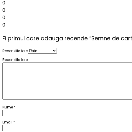
0
0
0
0
Fi primul care adauga recenzie “Semne de cart
Recenziile tale
Recenziile tale
Nume
*
Email
*