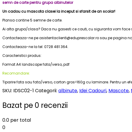
semn de carte pentru grupa albinutelor
Un cadou cu mascota clasei la inceput si sfarsit de an scolar!
Plansa contine 5 semne de carte.
Ai alta grupa/clasa? Daca nu gasesti ce cauti, cu siguranta vom face 
Contacteaza-ne pe asistentaclienti@eduprescolar.ro sau pe pagina n
Contacteaza-ne la tel: 0728 481 364.
Caracteristici produs:
Format A4 landscape fata/verso, pdf
Recomandare:
Tiparire fata sau fata/verso, carton gros>160g cu laminare. Pentru un 
SKU:
IDSC02-1
Categorii:
albinute
,
Idei Cadouri
,
Mascote
,
Bazat pe 0 recenzii
0.0
per total
0