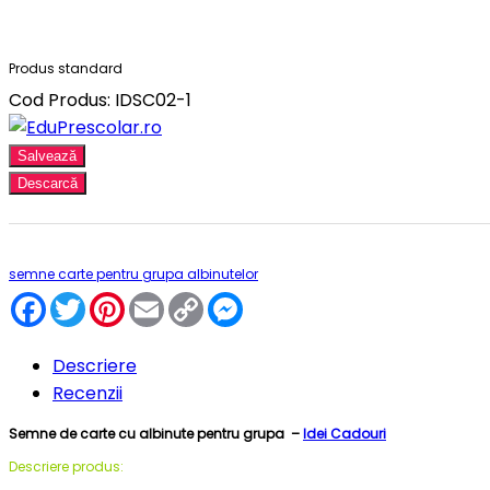
Produs standard
Cod Produs: IDSC02-1
Salvează
Descarcă
semne carte pentru grupa albinutelor
Facebook
Twitter
Pinterest
Email
Copy
Messenger
Link
Descriere
Recenzii
Semne de carte cu albinute pentru grupa –
Idei Cadouri
Descriere produs: