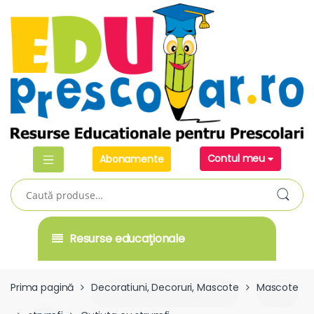
Skip
Skip
to
to
navigation
content
Contul meu
Abonamente
Caută
după:
Resurse educaţionale
Prima pagină
Decoratiuni, Decoruri, Mascote
Mascote