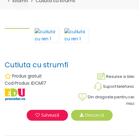
strumfi
Cutiuta cu strumfi
Cutiuta cu strumfi
Produs gratuit
Resurse si Idei
Cod Produs: IDCM17
Suport telefonic
Din dragoste pentru cei
mici
Salvează
Descarcă