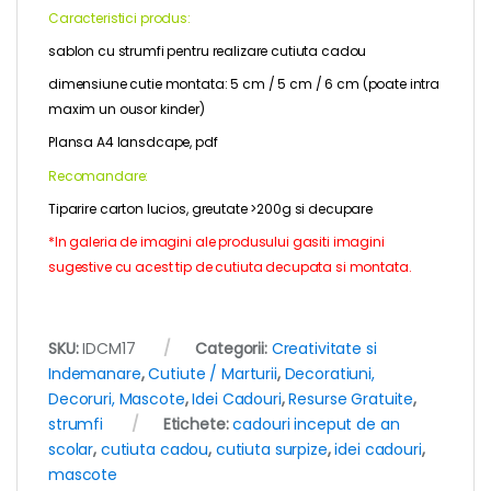
Caracteristici produs:
sablon cu strumfi pentru realizare cutiuta cadou
dimensiune cutie montata: 5 cm / 5 cm / 6 cm (poate intra
maxim un ousor kinder)
Plansa A4 lansdcape, pdf
Recomandare:
Tiparire carton lucios, greutate >200g si decupare
*In galeria de imagini ale produsului gasiti imagini
sugestive cu acest tip de cutiuta decupata si montata.
SKU:
IDCM17
Categorii:
Creativitate si
Indemanare
,
Cutiute / Marturii
,
Decoratiuni,
Decoruri, Mascote
,
Idei Cadouri
,
Resurse Gratuite
,
strumfi
Etichete:
cadouri inceput de an
scolar
,
cutiuta cadou
,
cutiuta surpize
,
idei cadouri
,
mascote