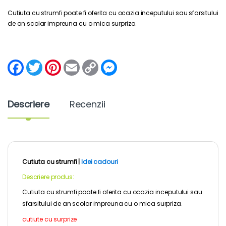
Cutiuta cu strumfi poate fi oferita cu ocazia inceputului sau sfarsitului
de an scolar impreuna cu o mica surpriza
.
F
T
P
E
C
M
a
w
i
m
o
e
c
i
n
a
p
s
e
t
t
i
y
s
b
t
e
l
L
e
Descriere
Recenzii
o
e
r
i
n
o
r
e
n
g
k
s
k
e
t
r
Cutiuta cu strumfi |
Idei cadouri
Descriere produs:
Cutiuta cu strumfi poate fi oferita cu ocazia inceputului sau
sfarsitului de an scolar impreuna cu o mica surpriza
.
cutiute cu surprize