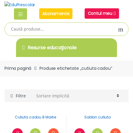
Skip
Skip
to
to
Contul meu
Abonamente
navigation
content
Caută
după:
Resurse educaţionale
Prima pagină
Produse etichetate „cutiuta cadou”
Filtre
Cutiuta cadou 8 Martie
Sablon cutiuta