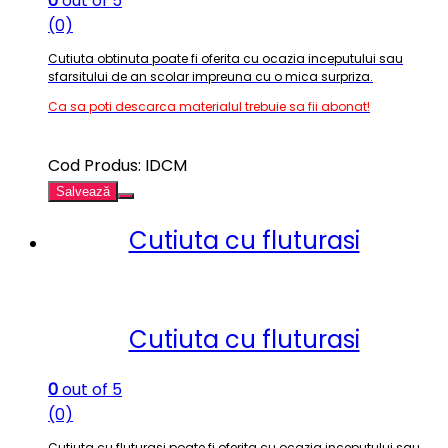
0
out of 5
(0)
Cutiuta obtinuta poate fi oferita cu ocazia inceputului sau
sfarsitului de an scolar impreuna cu o mica surpriza
.
Ca sa poti descarca materialul trebuie sa fii abonat!
Cod Produs: IDCM
Salvează
Cutiuta cu fluturasi
Cutiuta cu fluturasi
0
out of 5
(0)
Cutiuta cu fluturasi poate fi oferita cu ocazia inceputului sau