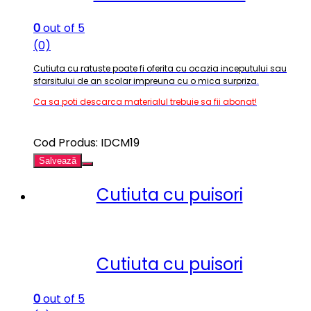
0
out of 5
(0)
Cutiuta cu ratuste poate fi oferita cu ocazia inceputului sau
sfarsitului de an scolar impreuna cu o mica surpriza
.
Ca sa poti descarca materialul trebuie sa fii abonat!
Cod Produs: IDCM19
Salvează
Cutiuta cu puisori
Cutiuta cu puisori
0
out of 5