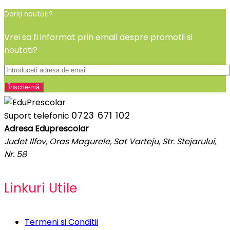
Doriți noutăți?
Vrei sa fi informat prin email despre promotii si
noutati?
0723 671 102
Suport telefonic
Adresa Eduprescolar
Judet Ilfov, Oras Magurele, Sat Varteju, Str. Stejarului,
Nr. 58
Linkuri Utile
Termeni si Conditii