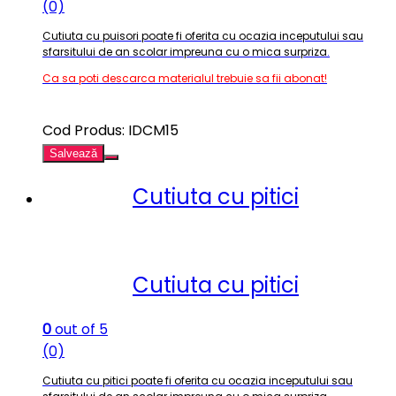
(0)
Cutiuta cu puisori poate fi oferita cu ocazia inceputului sau
sfarsitului de an scolar impreuna cu o mica surpriza
.
Ca sa poti descarca materialul trebuie sa fii abonat!
Cod Produs: IDCM15
Salvează
Cutiuta cu pitici
Cutiuta cu pitici
0
out of 5
(0)
Cutiuta cu pitici poate fi oferita cu ocazia inceputului sau