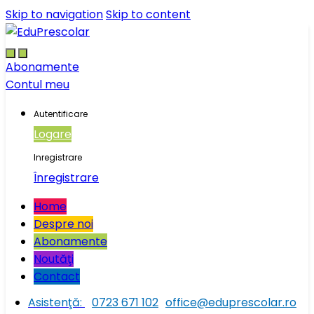
Skip to navigation
Skip to content
Abonamente
Contul meu
Autentificare
Logare
Inregistrare
Înregistrare
Home
Despre noi
Abonamente
Noutăţi
Contact
Asistenţă:
0723 671 102
office@eduprescolar.ro