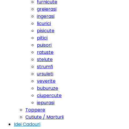
furnicute
greierasi
ingerasi
licurici
pisicute
pitici
puisori
ratuste
stelute
strumfi
ursuleti
veverite
buburuze
ciupercute
iepurasi
Toppere
Cutiute / Marturii
Idei Cadouri