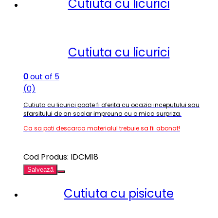
Cutiuta cu licurici
Cutiuta cu licurici
0
out of 5
(0)
Cutiuta cu licurici poate fi oferita cu ocazia inceputului sau
sfarsitului de an scolar impreuna cu o mica surpriza
.
Ca sa poti descarca materialul trebuie sa fii abonat!
Cod Produs: IDCM18
Salvează
Cutiuta cu pisicute