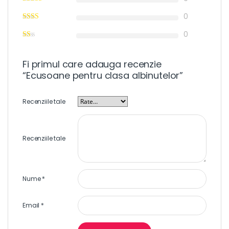
0
0
Fi primul care adauga recenzie
“Ecusoane pentru clasa albinutelor”
Recenziile tale
Recenziile tale
Nume
*
Email
*