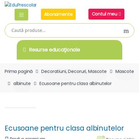
Skip
Skip
to
to
Contul meu
Abonamente
navigation
content
Caută
după:
Resurse educaţionale
Prima pagină
Decoratiuni, Decoruri, Mascote
Mascote
albinute
Ecusoane pentru clasa albinutelor
Ecusoane pentru clasa albinutelor