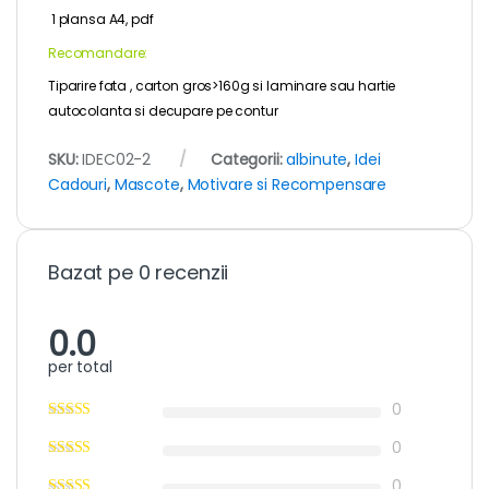
1 plansa A4, pdf
Recomandare:
Tiparire fata , carton gros>160g si laminare sau hartie
autocolanta si decupare pe contur
SKU:
IDEC02-2
Categorii:
albinute
,
Idei
Cadouri
,
Mascote
,
Motivare si Recompensare
Bazat pe 0 recenzii
0.0
per total
0
0
0