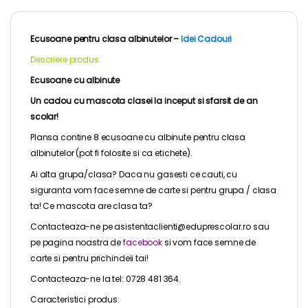
Ecusoane pentru clasa albinutelor –
Idei Cadouri
Descriere produs:
Ecusoane cu albinute
Un cadou cu mascota clasei la inceput si sfarsit de an
scolar!
Plansa contine 8 ecusoane cu albinute pentru clasa
albinutelor
(pot fi folosite si ca etichete).
Ai alta grupa/clasa? Daca nu gasesti ce cauti, cu
siguranta vom face semne de carte si pentru grupa / clasa
ta! Ce mascota are clasa ta?
Contacteaza-ne pe asistentaclienti@eduprescolar.ro sau
pe pagina noastra de
facebook
si vom face semne de
carte si pentru prichindeii tai!
Contacteaza-ne la tel: 0728 481 364.
Caracteristici produs: