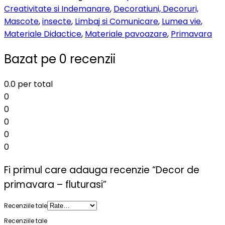
Creativitate si Indemanare
,
Decoratiuni, Decoruri,
Mascote
,
insecte
,
Limbaj si Comunicare
,
Lumea vie
,
Materiale Didactice
,
Materiale pavoazare
,
Primavara
Bazat pe 0 recenzii
0.0
per total
0
0
0
0
0
Fi primul care adauga recenzie “Decor de
primavara – fluturasi”
Recenziile tale
Recenziile tale