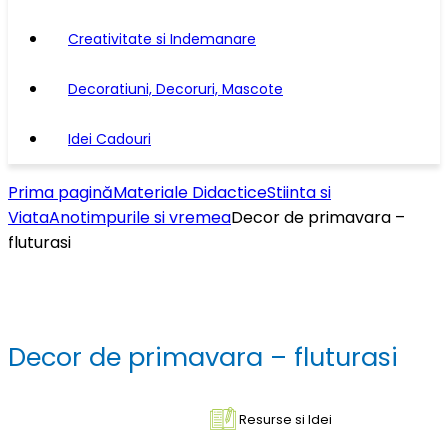
Creativitate si Indemanare
Decoratiuni, Decoruri, Mascote
Idei Cadouri
Prima pagină
Materiale Didactice
Stiinta si
Viata
Anotimpurile si vremea
Decor de primavara –
fluturasi
Decor de primavara – fluturasi
Resurse si Idei