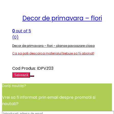
Decor de primavara – flori
0
out of 5
(0)
Decor de primavara – flori – planse pavoazare clasa
Ca sa poti descarca materialul trebuie sa fii abonat!
Cod Produs: IDPVZ03
Salvează
Doriți noutăți?
Vrei sa fi informat prin email despre promotii si
noutati?