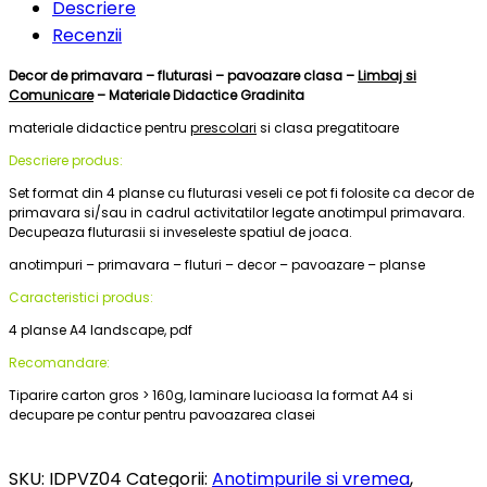
Descriere
Recenzii
Decor de primavara – fluturasi – pavoazare clasa –
Limbaj si
Comunicare
– Materiale Didactice Gradinita
materiale didactice pentru
prescolari
si clasa pregatitoare
Descriere produs:
Set format din 4 planse cu fluturasi veseli ce
pot fi folosite ca decor de
primavara si/sau in cadrul activitatilor legate anotimpul primavara.
Decupeaza fluturasii si inveseleste spatiul de joaca.
anotimpuri – primavara – fluturi – decor – pavoazare – planse
Caracteristici produs:
4 planse A4 landscape, pdf
Recomandare:
Tiparire carton gros > 160g, laminare lucioasa la format A4 si
decupare pe contur pentru pavoazarea clasei
SKU:
IDPVZ04
Categorii:
Anotimpurile si vremea
,