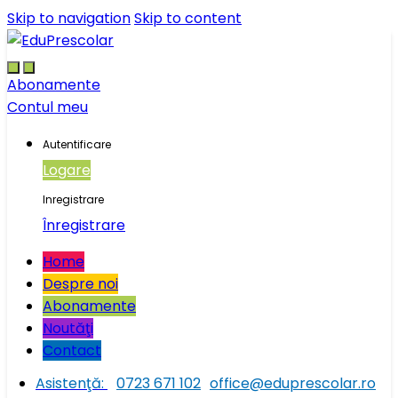
Skip to navigation
Skip to content
Abonamente
Contul meu
Autentificare
Logare
Inregistrare
Înregistrare
Home
Despre noi
Abonamente
Noutăţi
Contact
Asistenţă:
0723 671 102
office@eduprescolar.ro