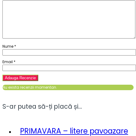
Nume
*
Email
*
Nu exista recenzii momentan.
S-ar putea să-ți placă și…
PRIMAVARA – litere pavoazare