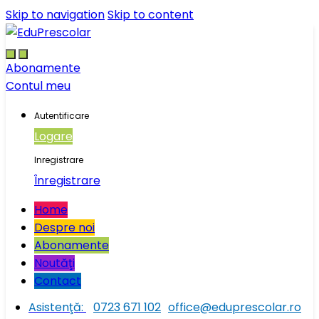
Skip to navigation
Skip to content
Abonamente
Contul meu
Autentificare
Logare
Inregistrare
Înregistrare
Home
Despre noi
Abonamente
Noutăţi
Contact
Asistenţă:
0723 671 102
office@eduprescolar.ro