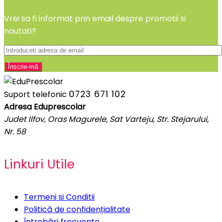
Vrei sa fi informat prin email despre promotii si
noutati?
0723 671 102
Suport telefonic
Adresa Eduprescolar
Judet Ilfov, Oras Magurele, Sat Varteju, Str. Stejarului,
Nr. 58
Linkuri Utile
Termeni si Conditii
Politică de confidențialitate
Întrebări frecvente