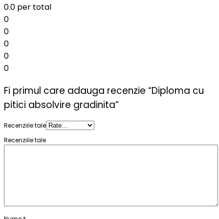
0.0
per total
0
0
0
0
0
Fi primul care adauga recenzie “Diploma cu
pitici absolvire gradinita”
Recenziile tale
Recenziile tale
Nume
*