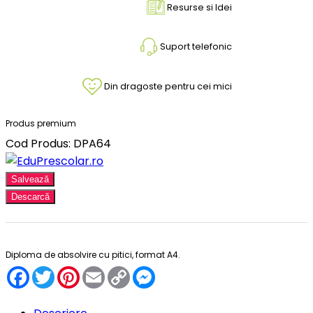
Resurse si Idei
Suport telefonic
Din dragoste pentru cei mici
Produs premium
Cod Produs: DPA64
Salvează
Descarcă
Diploma de absolvire cu pitici, format A4.
Facebook
Twitter
Pinterest
Email
Copy
Messenger
Link