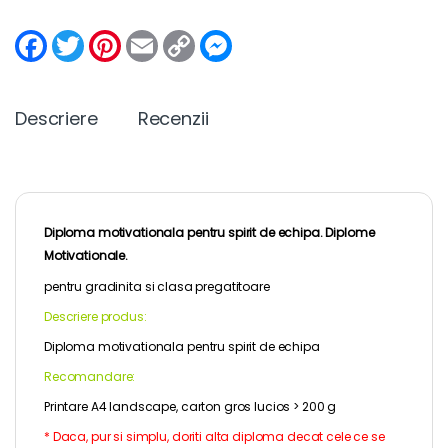
F
T
P
E
C
M
a
w
i
m
o
e
c
i
n
a
p
s
e
t
t
i
y
s
b
t
e
l
L
e
Descriere
Recenzii
o
e
r
i
n
o
r
e
n
g
k
s
k
e
t
r
Diploma motivationala pentru spirit de echipa.
Diplome
Motivationale
.
pentru
gradinita
si clasa pregatitoare
Descriere produs:
Diploma motivationala pentru spirit de echipa
Recomandare:
Printare A4 landscape, carton gros lucios > 200 g
* Daca, pur si simplu, doriti alta diploma decat cele ce se