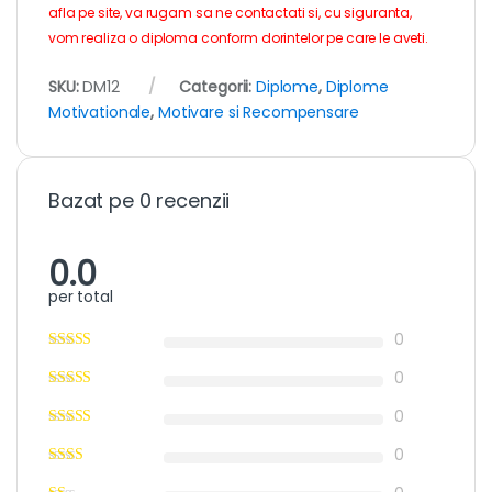
afla pe site, va rugam sa ne contactati si, cu siguranta,
vom realiza o diploma conform dorintelor pe care le aveti.
SKU:
DM12
Categorii:
Diplome
,
Diplome
Motivationale
,
Motivare si Recompensare
Bazat pe 0 recenzii
0.0
per total
0
0
0
0