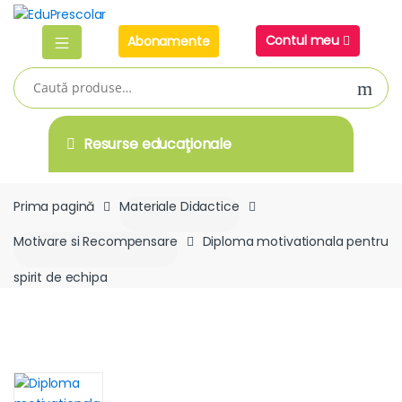
Skip
Skip
to
to
Contul meu
Abonamente
navigation
content
Caută
după:
Resurse educaţionale
Prima pagină
Materiale Didactice
Motivare si Recompensare
Diploma motivationala pentru
spirit de echipa