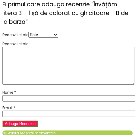
Fi primul care adauga recenzie “Învățăm
litera B – fișă de colorat cu ghicitoare – B de
la barză”
Recenziile tale
Recenziile tale
Nume
*
Email
*
Nu exista recenzii momentan.