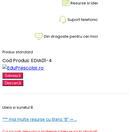
Resurse si Idei
Suport telefonic
Din dragoste pentru cei mici
Produs standard
Cod Produs: EDIA01-4
Salvează
Descarcă
Litera si sunetul B
***
mai multe resurse cu litera “B” ⇒ …
Ca sa poti descarca materialul trebuie sa fii abonat!