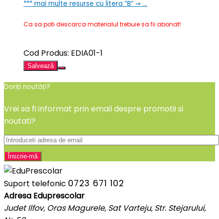
***
mai multe resurse cu litera “B” ⇒ …
Ca sa poti descarca materialul trebuie sa fii abonat!
Cod Produs: EDIA01-1
Salvează
Doriți noutăți?
Vrei sa fi informat prin email despre promotii si
noutati?
0723 671 102
Suport telefonic
Adresa Eduprescolar
Judet Ilfov, Oras Magurele, Sat Varteju, Str. Stejarului,