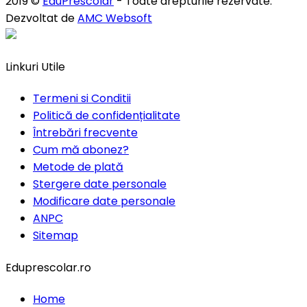
2019 ©
EduPrescolar
- Toate drepturile rezervate.
Dezvoltat de
AMC Websoft
Linkuri Utile
Termeni si Conditii
Politică de confidențialitate
Întrebări frecvente
Cum mă abonez?
Metode de plată
Stergere date personale
Modificare date personale
ANPC
Sitemap
Eduprescolar.ro
Home