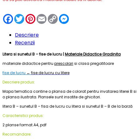
Facebook
Twitter
Pinterest
Email
Copy
Messenger
Link
Descriere
Recenzii
Litera si sunetul B – fise de lucru |
Materiale Didactice Gradinita
materiale didactice pentru
prescolari
si clasa pregatitoare
fise de lucru
↔
fise de lucru cu litere
Descriere produs:
Mapa tematica contine o plansa de colorat pentru invatarea literei B si
o plansa ilustrata. Plansele sunt insotite de ghicitori.
litera B – sunetul B – fisa de lucru cu litera si sunetul B – B de la barză
Caracteristici produs:
2 planse format A4, pdf
Recomandare: