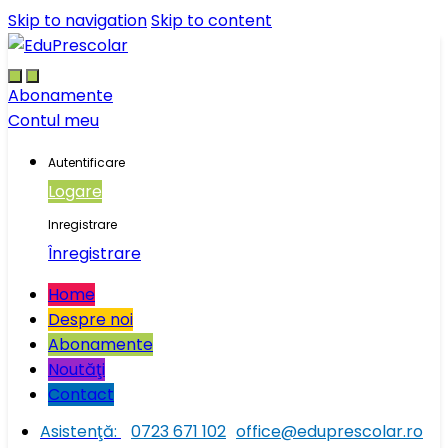
Skip to navigation
Skip to content
Abonamente
Contul meu
Autentificare
Logare
Inregistrare
Înregistrare
Home
Despre noi
Abonamente
Noutăţi
Contact
Asistenţă:
0723 671 102
office@eduprescolar.ro