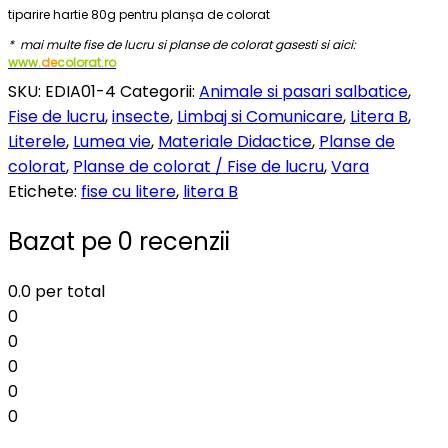
tiparire hartie 80g pentru planșa de colorat
* mai multe fise de lucru si planse de colorat gasesti si aici:
www.
de
colorat.ro
SKU:
EDIA01-4
Categorii:
Animale si pasari salbatice
,
Fise de lucru
,
insecte
,
Limbaj si Comunicare
,
Litera B
,
Literele
,
Lumea vie
,
Materiale Didactice
,
Planse de
colorat
,
Planse de colorat / Fise de lucru
,
Vara
Etichete:
fise cu litere
,
litera B
Bazat pe 0 recenzii
0.0
per total
0
0
0
0
0