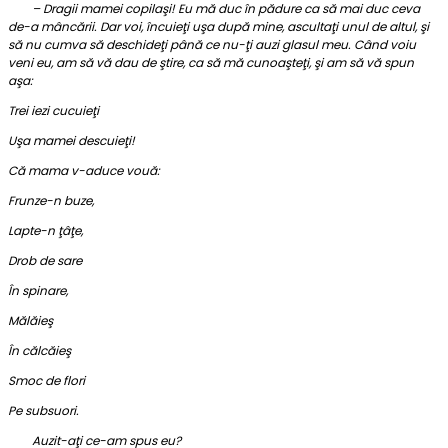
– Dragii mamei copilaşi! Eu mă duc în pădure ca să mai duc ceva
de-a mâncării. Dar voi, încuieţi uşa după mine, ascultaţi unul de altul, şi
să nu cumva să deschideţi până ce nu-ţi auzi glasul meu. Când voiu
veni eu, am să vă dau de ştire, ca să mă cunoaşteţi, şi am să vă spun
aşa:
Trei iezi cucuieţi
Uşa mamei descuieţi!
Că mama v-aduce vouă:
Frunze-n buze,
Lapte-n ţâţe,
Drob de sare
În spinare,
Mălăieş
În călcăieş
Smoc de flori
Pe subsuori.
Auzit-aţi ce-am spus eu?