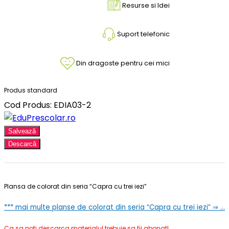
Resurse si Idei
Suport telefonic
Din dragoste pentru cei mici
Produs standard
Cod Produs: EDIA03-2
Salvează
Descarcă
Plansa de colorat din seria “Capra cu trei iezi”
***
mai multe planse de colorat din seria “Capra cu trei iezi” ⇒ …
Ca sa poti descarca materialul trebuie sa fii abonat!