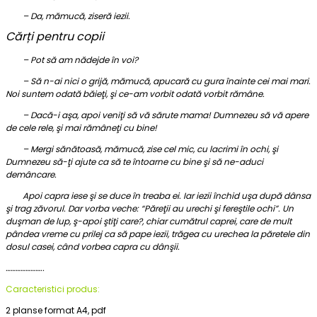
– Da, mămucă, ziseră iezii.
Cărți pentru copii
– Pot să am nădejde în voi?
– Să n-ai nici o grijă, mămucă, apucară cu gura înainte cei mai mari.
Noi suntem odată băieţi, şi ce-am vorbit odată vorbit rămâne.
– Dacă-i aşa, apoi veniţi să vă sărute mama! Dumnezeu să vă apere
de cele rele, şi mai rămâneţi cu bine!
– Mergi sănătoasă, mămucă, zise cel mic, cu lacrimi în ochi, şi
Dumnezeu să-ţi ajute ca să te întoarne cu bine şi să ne-aduci
demâncare.
Apoi capra iese şi se duce în treaba ei. Iar iezii închid uşa după dânsa
şi trag zăvorul. Dar vorba veche: “Păreţii au urechi şi fereştile ochi”. Un
duşman de lup, ş-apoi ştiţi care?, chiar cumătrul caprei, care de mult
pândea vreme cu prilej ca să pape iezii, trăgea cu urechea la păretele din
dosul casei, când vorbea capra cu dânşii.
…………………..
Caracteristici produs:
2 planse format A4, pdf