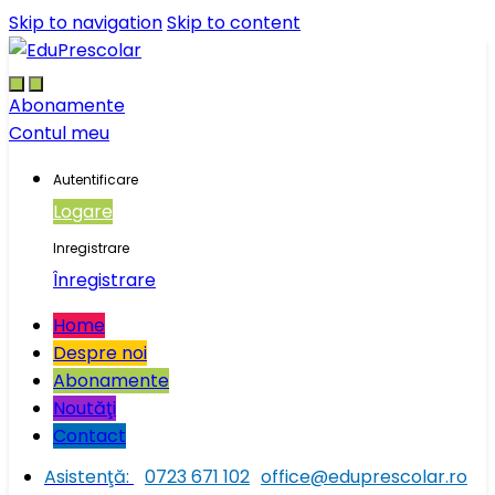
Skip to navigation
Skip to content
Abonamente
Contul meu
Autentificare
Logare
Inregistrare
Înregistrare
Home
Despre noi
Abonamente
Noutăţi
Contact
Asistenţă:
0723 671 102
office@eduprescolar.ro