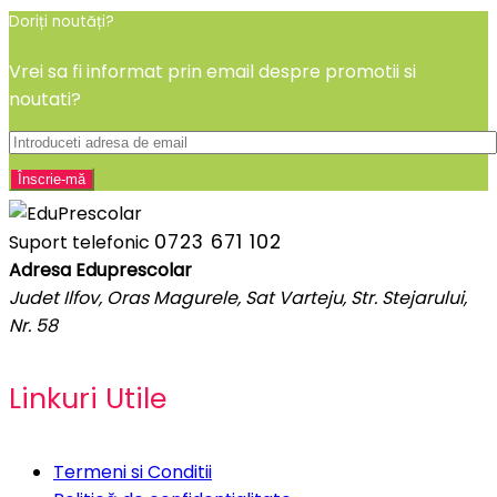
Doriți noutăți?
Vrei sa fi informat prin email despre promotii si
noutati?
0723 671 102
Suport telefonic
Adresa Eduprescolar
Judet Ilfov, Oras Magurele, Sat Varteju, Str. Stejarului,
Nr. 58
Linkuri Utile
Termeni si Conditii