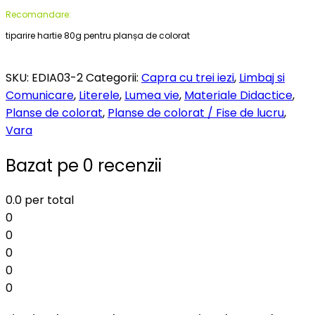
Recomandare:
tiparire hartie 80g pentru planșa de colorat
SKU:
EDIA03-2
Categorii:
Capra cu trei iezi
,
Limbaj si
Comunicare
,
Literele
,
Lumea vie
,
Materiale Didactice
,
Planse de colorat
,
Planse de colorat / Fise de lucru
,
Vara
Bazat pe 0 recenzii
0.0
per total
0
0
0
0
0