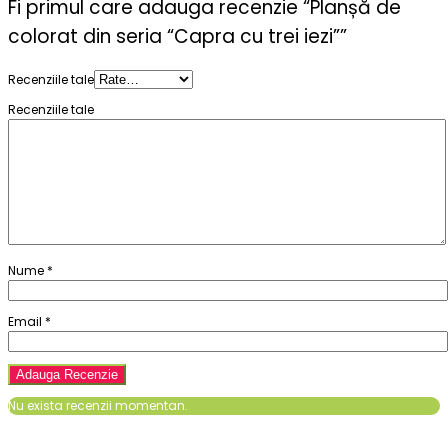
Fi primul care adauga recenzie “Planșă de
colorat din seria “Capra cu trei iezi””
Recenziile tale
Recenziile tale
Nume
*
Email
*
Nu exista recenzii momentan.