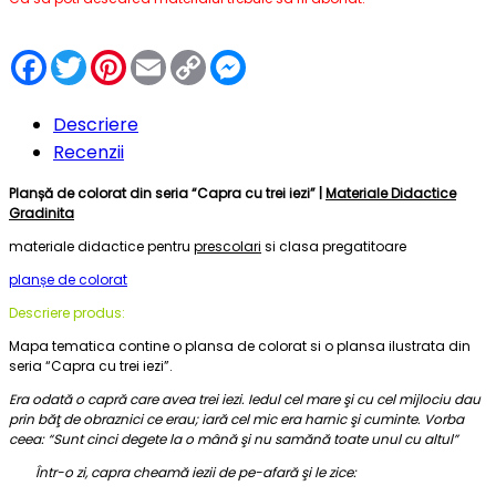
Facebook
Twitter
Pinterest
Email
Copy
Messenger
Link
Descriere
Recenzii
Planșă de colorat din seria “Capra cu trei iezi” |
Materiale Didactice
Gradinita
materiale didactice pentru
prescolari
si clasa pregatitoare
planșe de colorat
Descriere produs:
Mapa tematica contine o plansa de colorat si o plansa ilustrata din
seria “Capra cu trei iezi”.
Era odată o capră care avea trei iezi. Iedul cel mare şi cu cel mijlociu dau
prin băţ de obraznici ce erau; iară cel mic era harnic şi cuminte. Vorba
ceea: “Sunt cinci degete la o mână şi nu samănă toate unul cu altul”
Într-o zi, capra cheamă iezii de pe-afară şi le zice: