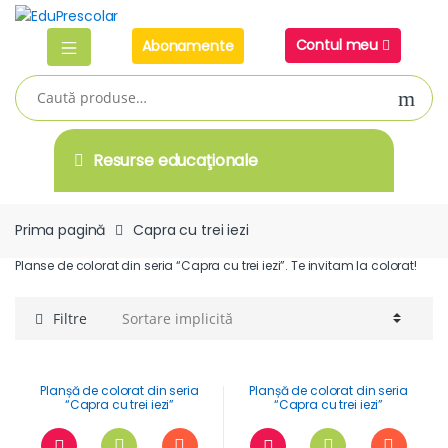
Skip
Skip
to
to
Contul meu
Abonamente
navigation
content
Caută
după:
Resurse educaţionale
Prima pagină
Capra cu trei iezi
Planse de colorat din seria “Capra cu trei iezi”. Te invitam la colorat!
Filtre
Planșă de colorat din seria
Planșă de colorat din seria
“Capra cu trei iezi”
“Capra cu trei iezi”