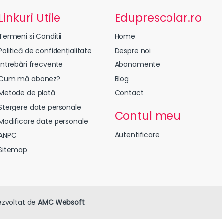
Linkuri Utile
Eduprescolar.ro
Termeni si Conditii
Home
Politică de confidențialitate
Despre noi
Întrebări frecvente
Abonamente
Cum mă abonez?
Blog
Metode de plată
Contact
Stergere date personale
Contul meu
Modificare date personale
Autentificare
ANPC
Sitemap
ezvoltat de
AMC Websoft