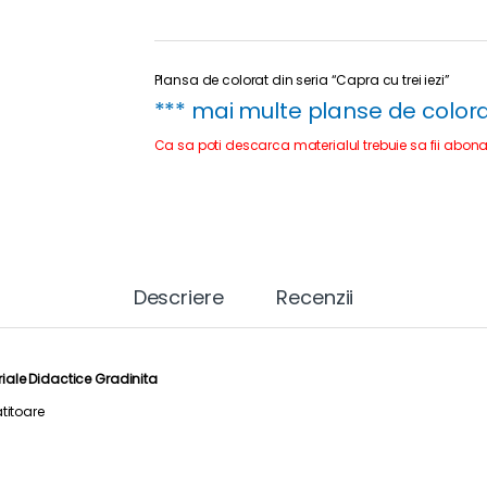
Plansa de colorat din seria “Capra cu trei iezi”
***
mai multe planse de colorat 
Ca sa poti descarca materialul trebuie sa fii abona
Descriere
Recenzii
iale Didactice Gradinita
titoare