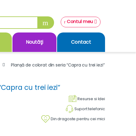
Contul meu
Noutăţi
Contact
Planșă de colorat din seria “Capra cu trei iezi”
Capra cu trei iezi”
Resurse si Idei
Suport telefonic
Din dragoste pentru cei mici