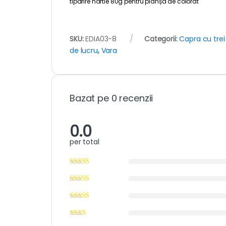
tiparire hartie 80g pentru planșa de colorat
SKU:
EDIA03-8
Categorii:
Capra cu trei 
de lucru
,
Vara
Bazat pe 0 recenzii
0.0
per total