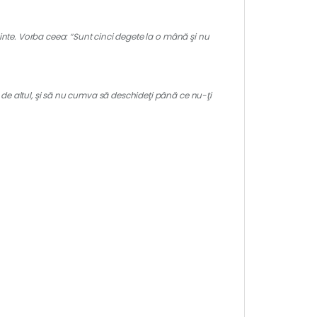
uminte. Vorba ceea: “Sunt cinci degete la o mână şi nu
e altul, şi să nu cumva să deschideţi până ce nu-ţi