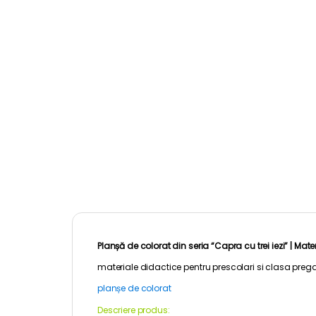
Planșă de colorat din seria “Capra cu trei iezi” |
Mater
materiale didactice pentru
prescolari
si clasa prega
planșe de colorat
Descriere produs: