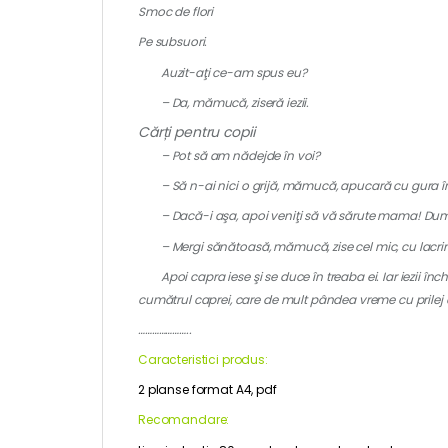
Smoc de flori
Pe subsuori.
Auzit-aţi ce-am spus eu?
– Da, mămucă, ziseră iezii.
Cărți pentru copii
– Pot să am nădejde în voi?
– Să n-ai nici o grijă, mămucă, apucară cu gura înai
– Dacă-i aşa, apoi veniţi să vă sărute mama! Dumnez
– Mergi sănătoasă, mămucă, zise cel mic, cu lacrimi 
Apoi capra iese şi se duce în treaba ei. Iar iezii închi
cumătrul caprei, care de mult pândea vreme cu prilej c
…………………..
Caracteristici produs:
2 planse format A4, pdf
Recomandare: