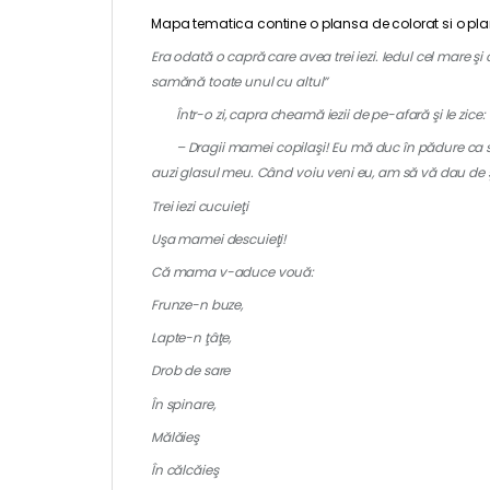
Mapa tematica contine o plansa de colorat si o plans
Era odată o capră care avea trei iezi. Iedul cel mare ş
samănă toate unul cu altul”
Într-o zi, capra cheamă iezii de pe-afară şi le zice:
– Dragii mamei copilaşi! Eu mă duc în pădure ca să m
auzi glasul meu. Când voiu veni eu, am să vă dau de ş
Trei iezi cucuieţi
Uşa mamei descuieţi!
Că mama v-aduce vouă:
Frunze-n buze,
Lapte-n ţâţe,
Drob de sare
În spinare,
Mălăieş
În călcăieş