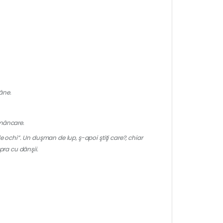
âne.
emâncare.
e ochi”. Un duşman de lup, ş-apoi ştiţi care?, chiar
pra cu dânşii.