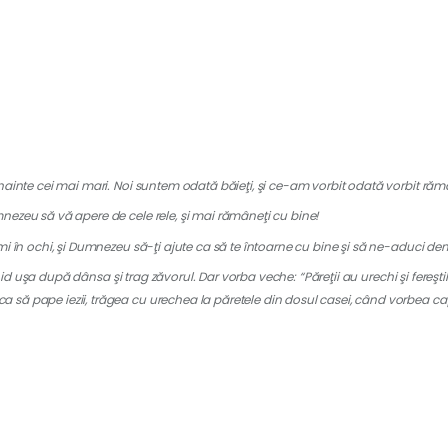
nte cei mai mari. Noi suntem odată băieţi, şi ce-am vorbit odată vorbit răm
eu să vă apere de cele rele, şi mai rămâneţi cu bine!
în ochi, şi Dumnezeu să-ţi ajute ca să te întoarne cu bine şi să ne-aduci d
d uşa după dânsa şi trag zăvorul. Dar vorba veche: “Păreţii au urechi şi fereştil
a să pape iezii, trăgea cu urechea la păretele din dosul casei, când vorbea ca