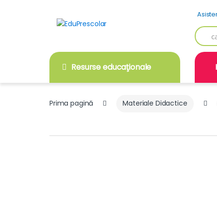
Skip
Skip
Asiste
to
to
navigation
content
Searc
for:
Resurse educaţionale
Prima pagină
Materiale Didactice