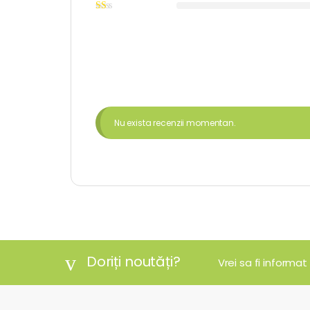
Nu exista recenzii momentan.
Doriți noutăți?
Vrei sa fi informat