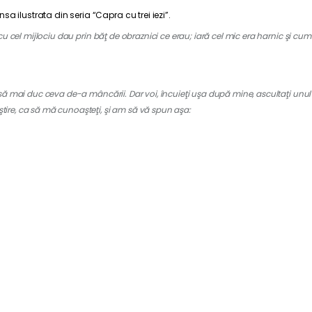
a ilustrata din seria “Capra cu trei iezi”.
i cu cel mijlociu dau prin băţ de obraznici ce erau; iară cel mic era harnic şi c
ai duc ceva de-a mâncării. Dar voi, încuieţi uşa după mine, ascultaţi unul d
tire, ca să mă cunoaşteţi, şi am să vă spun aşa: