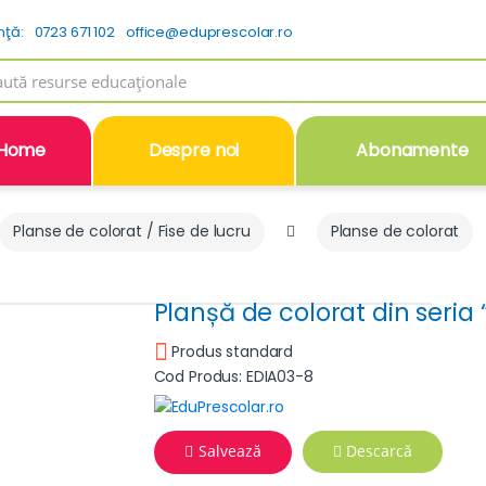
nţă:
0723 671 102
office@eduprescolar.ro
h
Home
Despre noi
Abonamente
Planse de colorat / Fise de lucru
Planse de colorat
Planșă de colorat din seria “
Produs standard
Cod Produs: EDIA03-8
Salvează
Descarcă