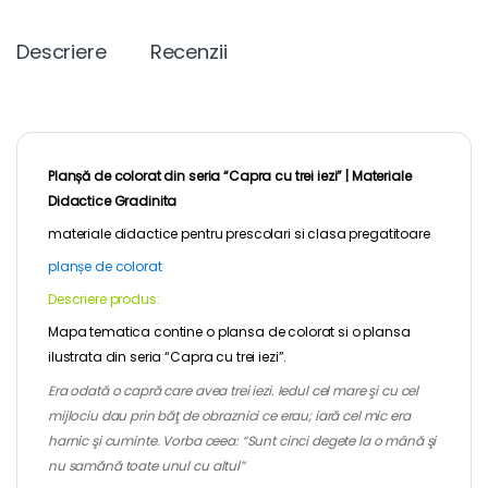
Descriere
Recenzii
Planșă de colorat din seria “Capra cu trei iezi” |
Materiale
Didactice Gradinita
materiale didactice pentru
prescolari
si clasa pregatitoare
planșe de colorat
Descriere produs:
Mapa tematica contine o plansa de colorat si o plansa
ilustrata din seria “Capra cu trei iezi”.
Era odată o capră care avea trei iezi. Iedul cel mare şi cu cel
mijlociu dau prin băţ de obraznici ce erau; iară cel mic era
harnic şi cuminte. Vorba ceea: “Sunt cinci degete la o mână şi
nu samănă toate unul cu altul”