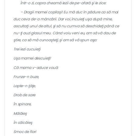
Într-o zi, capra cheamă iezii de pe-afară şi le zice:
– Dragii mamei copilaşi! Eu mă duc în pădure ca să mai
duc ceva de-a mâncării. Dar voi, încuieţi uşa după mine,
ascultaţi unul de altul, şi să nu cumva să deschideţi până ce
nu-ţi auzi glasul meu. Când voiu veni eu, am să vă dau de
ştire, ca să mă cunoaşteţi, şi am să vă spun aşa:
Trei iezi cucuieţi
Uşa mamei descuieţi!
Că mama v-aduce vouă:
Frunze-n buze,
Lapte-n ţâţe,
Drob de sare
În spinare,
Mălăieş
În călcăieş
Smoc de flori