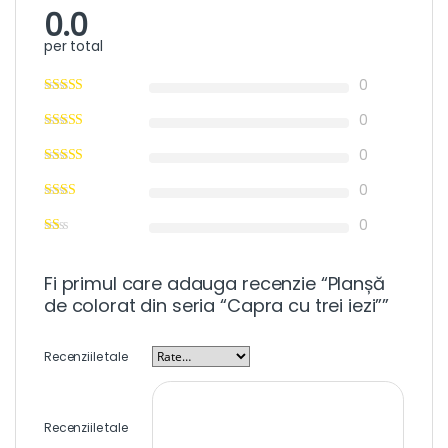
0.0
per total
0
0
0
0
0
Fi primul care adauga recenzie “Planșă
de colorat din seria “Capra cu trei iezi””
Recenziile tale
Recenziile tale