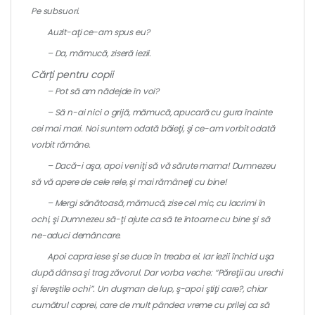
Pe subsuori.
Auzit-aţi ce-am spus eu?
– Da, mămucă, ziseră iezii.
Cărți pentru copii
– Pot să am nădejde în voi?
– Să n-ai nici o grijă, mămucă, apucară cu gura înainte
cei mai mari. Noi suntem odată băieţi, şi ce-am vorbit odată
vorbit rămâne.
– Dacă-i aşa, apoi veniţi să vă sărute mama! Dumnezeu
să vă apere de cele rele, şi mai rămâneţi cu bine!
– Mergi sănătoasă, mămucă, zise cel mic, cu lacrimi în
ochi, şi Dumnezeu să-ţi ajute ca să te întoarne cu bine şi să
ne-aduci demâncare.
Apoi capra iese şi se duce în treaba ei. Iar iezii închid uşa
după dânsa şi trag zăvorul. Dar vorba veche: “Păreţii au urechi
şi fereştile ochi”. Un duşman de lup, ş-apoi ştiţi care?, chiar
cumătrul caprei, care de mult pândea vreme cu prilej ca să