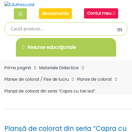
Skip
Skip
to
to
Contul meu
Abonamente
navigation
content
Caută
după:
Resurse educaţionale
Prima pagină
Materiale Didactice
Planse de colorat / Fise de lucru
Planse de colorat
Planșă de colorat din seria “Capra cu trei iezi”
Planșă de colorat din seria “Capra cu