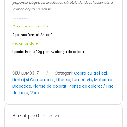
pape iezii, trăgea cu urechea la păretele din dosul casei, când
vorbea capra cu dânşii.
…………………..
Caracteristici produs:
2 planse format A4, pdf
Recomandare:
tiparire hartie 80g pentru planșa de colorat
SKU:
EDIA03-7
Categorii:
Capra cu trei iezi
,
Limbaj si Comunicare
,
Literele
,
Lumea vie
,
Materiale
Didactice
,
Planse de colorat
,
Planse de colorat / Fise
de lucru
,
Vara
Bazat pe 0 recenzii