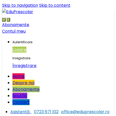
Skip to navigation
Skip to content
Abonamente
Contul meu
Autentificare
Logare
Inregistrare
Înregistrare
Home
Despre noi
Abonamente
Noutăţi
Contact
Asistenţă:
0723 671 102
office@eduprescolar.ro