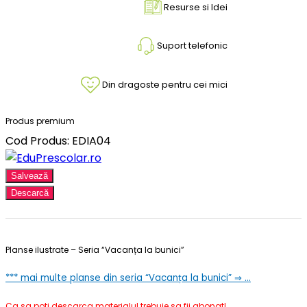
Resurse si Idei
Suport telefonic
Din dragoste pentru cei mici
Produs premium
Cod Produs: EDIA04
Salvează
Descarcă
Planse ilustrate – Seria “Vacanța la bunici”
***
mai multe planse din seria “Vacanța la bunici” ⇒ …
Ca sa poti descarca materialul trebuie sa fii abonat!