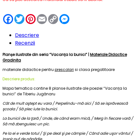
Facebook
Twitter
Pinterest
Email
Copy
Messenger
Link
Descriere
Recenzii
Planșe ilustrate din seria “Vacanța la bunici” |
Materiale Didactice
Gradinita
materiale didactice pentru
prescolari
si clasa pregatitoare
Descriere produs:
Mapa tematica contine 8 planse ilustrate ale poeziei “Vacanța la
bunici” de Tiberiu Jugănaru
Cât de mult aştept eu vara / Perpelindu-mă aici / Să se isprăvească
şcoala / Să plec iute la bunici.
La bunicii de la ţară / Unde, de când eram mică, / Merg în fiecare vară /
Să mă zbenguiesc un pic.
Pe la ei e verde totul / Şi pe deal şi pe câmpie / Când adie uşor vântul /
Inspir puf de păpădie.