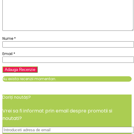
Nume
*
Email
*
Nu exista recenzii momentan.
Doriți noutăți?
Vrei sa fi informat prin email despre promotii si
noutati?