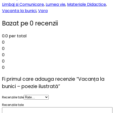
Limbaj si Comunicare
,
Lumea vie
,
Materiale Didactice
,
Vacanta la bunici
,
Vara
Bazat pe 0 recenzii
0.0
per total
0
0
0
0
0
Fi primul care adauga recenzie “Vacanța la
bunici – poezie ilustrată”
Recenziile tale
Recenziile tale