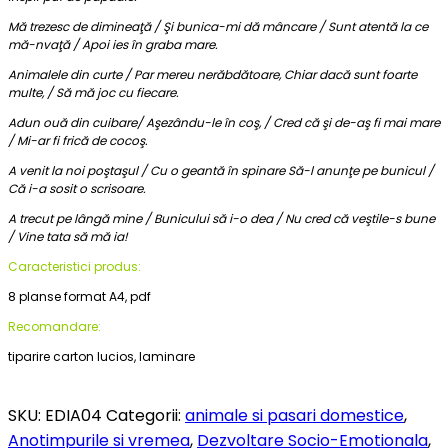
Mă trezesc de dimineaţă / Şi bunica-mi dă mâncare / Sunt atentă la ce
mă-nvaţă / Apoi ies în graba mare.
Animalele din curte / Par mereu nerăbdătoare, Chiar dacă sunt foarte
multe, / Să mă joc cu fiecare.
Adun ouă din cuibare/ Aşezându-le în coş, / Cred că şi de-aş fi mai mare
/ Mi-ar fi frică de cocoş.
A venit la noi poştaşul / Cu o geantă în spinare Să-l anunţe pe bunicul /
Că i-a sosit o scrisoare.
A trecut pe lângă mine / Bunicului să i-o dea / Nu cred că veştile-s bune
/ Vine tata să mă ia!
Caracteristici produs:
8 planse format A4, pdf
Recomandare:
tiparire carton lucios, laminare
SKU:
EDIA04
Categorii:
animale si pasari domestice
,
Anotimpurile si vremea
,
Dezvoltare Socio-Emotionala
,