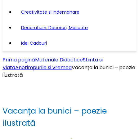
Creativitate si Indemanare
Decoratiuni, Decoruri, Mascote
Idei Cadouri
Prima pagină
Materiale Didactice
Stiinta si
Viata
Anotimpurile si vremea
Vacanța la bunici – poezie
ilustrată
Vacanța la bunici – poezie
ilustrată