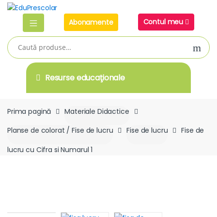
Skip
Skip
to
to
Contul meu
Abonamente
navigation
content
Caută
după:
Resurse educaţionale
Prima pagină
Materiale Didactice
Planse de colorat / Fise de lucru
Fise de lucru
Fise de
lucru cu Cifra si Numarul 1