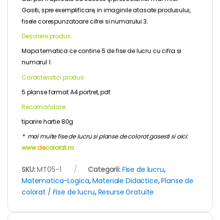
Gasiti, spre exemplificare, in imaginile atasate produsului,
fisele corespunzatoare cifrei si numarului 3.
Descriere produs:
Mapa tematica ce contine 5 de fise de lucru cu cifra si
numarul 1.
Caracteristici produs:
5 planse format A4 portret, pdf
Recomandare:
tiparire hartie 80g
* mai multe fise de lucru si planse de colorat gasesti si aici:
www.
de
colorat.ro
SKU:
MT05-1
Categorii:
Fise de lucru
,
Matematica-Logica
,
Materiale Didactice
,
Planse de
colorat / Fise de lucru
,
Resurse Gratuite