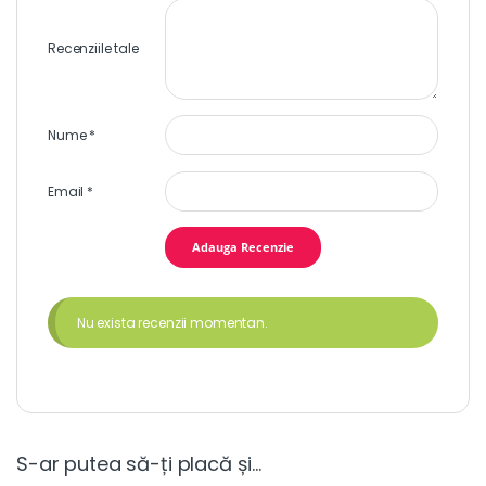
Recenziile tale
Nume
*
Email
*
Nu exista recenzii momentan.
S-ar putea să-ți placă și…