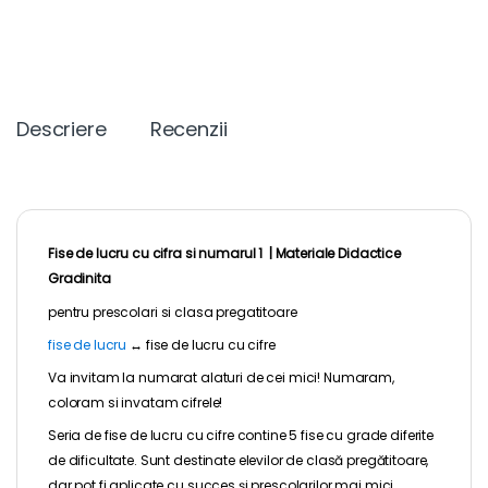
Descriere
Recenzii
Fise de lucru cu cifra si numarul 1 |
Materiale Didactice
Gradinita
pentru
prescolari
si clasa pregatitoare
fise de lucru
↔
fise de lucru cu cifre
Va invitam la numarat alaturi de cei mici! Numaram,
coloram si invatam cifrele!
Seria de fise de lucru cu cifre contine 5 fise cu grade diferite
de dificultate. Sunt destinate elevilor de clasă pregătitoare,
dar pot fi aplicate cu succes şi prescolarilor mai mici.