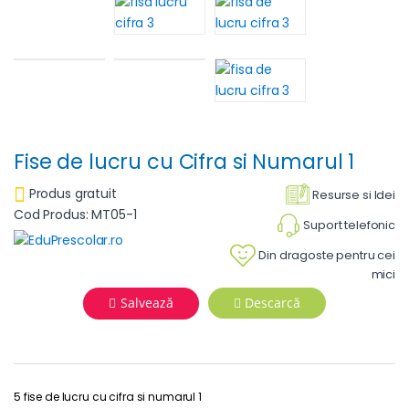
Fise de lucru cu Cifra si Numarul 1
Produs gratuit
Resurse si Idei
Cod Produs: MT05-1
Suport telefonic
Din dragoste pentru cei
mici
Salvează
Descarcă
5 fise de lucru cu cifra si numarul 1