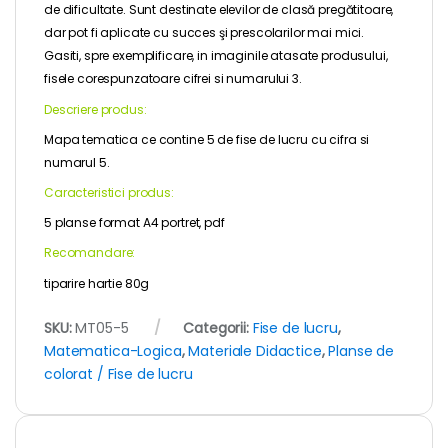
de dificultate. Sunt destinate elevilor de clasă pregătitoare,
dar pot fi aplicate cu succes şi prescolarilor mai mici.
Gasiti, spre exemplificare, in imaginile atasate produsului,
fisele corespunzatoare cifrei si numarului 3.
Descriere produs:
Mapa tematica ce contine 5 de fise de lucru cu cifra si
numarul 5.
Caracteristici produs:
5 planse format A4 portret, pdf
Recomandare:
tiparire hartie 80g
SKU:
MT05-5
Categorii:
Fise de lucru
,
Matematica-Logica
,
Materiale Didactice
,
Planse de
colorat / Fise de lucru