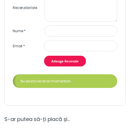
Recenziile tale
Nume
*
Email
*
Nu exista recenzii momentan.
S-ar putea să-ți placă și…