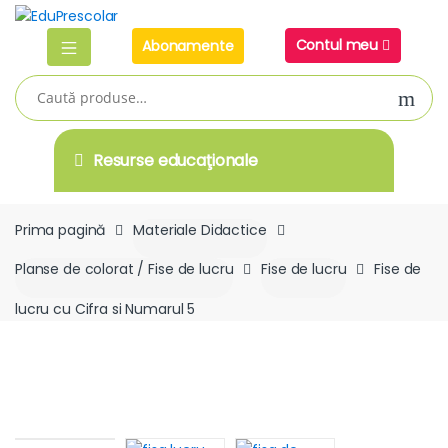
Skip
Skip
to
to
Contul meu
Abonamente
navigation
content
Caută
după:
Resurse educaţionale
Prima pagină
Materiale Didactice
Planse de colorat / Fise de lucru
Fise de lucru
Fise de
lucru cu Cifra si Numarul 5