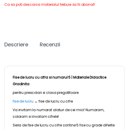
Ca sa poti descarca materialul trebuie sa fii abonat!
Descriere
Recenzii
Fise de lucru cu cifra si numarul 5 |
Materiale Didactice
Gradinita
pentru
prescolari
si clasa pregatitoare
fise de lucru
↔
fise de lucru cu cifre
Va invitam la numarat alaturi de cei mici! Numaram,
coloram si invatam cifrele!
Seria de fise de lucru cu cifre contine 5 fise cu grade diferite