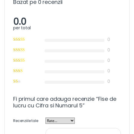
Bazat pe 0 recenzii
0.0
per total
0
0
0
0
0
Fi primul care adauga recenzie “Fise de
lucru cu Cifra si Numarul 5”
Recenziile tale