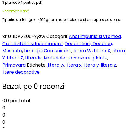
3 planse A4 portret, pdf
Recomandare:
Tiparire carton gros > 160g, laminare lucioasa si decupare pe contur
SKU:
IDPVZ06-xyzw
Categorii:
Anotimpurile si vremea
,
Creativitate si Indemanare
,
Decoratiuni, Decoruri,
Mascote
,
Limbaj si Comunicare
,
Litera W
,
Litera X
,
Litera
Y
,
Litera Z
,
Literele
,
Materiale pavoazare
,
plante
,
Primavara
Etichete:
litera w
,
litera x
,
litera y
,
litera z
,
litere decorative
Bazat pe 0 recenzii
0.0
per total
0
0
0