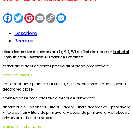
Facebook
Twitter
Pinterest
Email
Copy
Messenger
Link
Descriere
Recenzii
Litere decorative de primavara (X, Y, Z, W) cu flori de maces –
Limbaj si
Comunicare
– Materiale Didactice Gradinita
materiale didactice pentru
prescolari
si clasa pregatitoare
Descriere produs:
Set format din 3 planse cu literele X, Y, Z si W cu flori de maces pentru
decorarea clasei
Aceste planse pot fi folosite ca decor de primavara.
anotimpurile – alfabetul – litera – decor – litere decorative – primavara
– litere cu flori – litere de primavara – decor de primavara – alfabet de
primavara – flori de maces
Caracteristici produs: