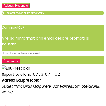
Nu exista recenzii momentan.
Doriți noutăți?
Vrei sa fi informat prin email despre promotii si
noutati?
0723 671 102
Suport telefonic
Adresa Eduprescolar
Judet Ilfov, Oras Magurele, Sat Varteju, Str. Stejarului,
Nr. 58