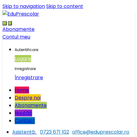
Skip to navigation
Skip to content
Abonamente
Contul meu
Autentificare
Logare
Inregistrare
Înregistrare
Home
Despre noi
Abonamente
Noutăţi
Contact
Asistenţă:
0723 671 102
office@eduprescolar.ro