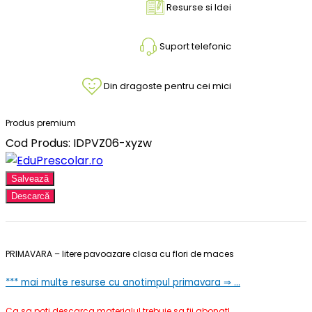
Resurse si Idei
Suport telefonic
Din dragoste pentru cei mici
Produs premium
Cod Produs: IDPVZ06-xyzw
Salvează
Descarcă
PRIMAVARA – litere pavoazare clasa cu flori de maces
*** mai multe resurse cu anotimpul primavara ⇒ …
Ca sa poti descarca materialul trebuie sa fii abonat!