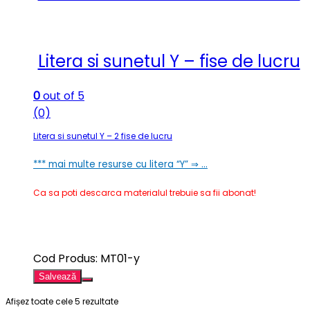
Litera si sunetul Y – fise de lucru
0
out of 5
(0)
Litera si sunetul Y – 2 fise de lucru
*** mai multe resurse cu litera “Y” ⇒ …
Ca sa poti descarca materialul trebuie sa fii abonat!
Cod Produs: MT01-y
Salvează
Afișez toate cele 5 rezultate