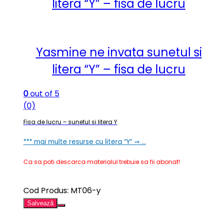
litera “Y” – fisa de lucru
Yasmine ne invata sunetul si
litera “Y” – fisa de lucru
0
out of 5
(0)
Fisa de lucru – sunetul si litera Y
*** mai multe resurse cu litera “Y” ⇒ …
Ca sa poti descarca materialul trebuie sa fii abonat!
Cod Produs: MT06-y
Salvează