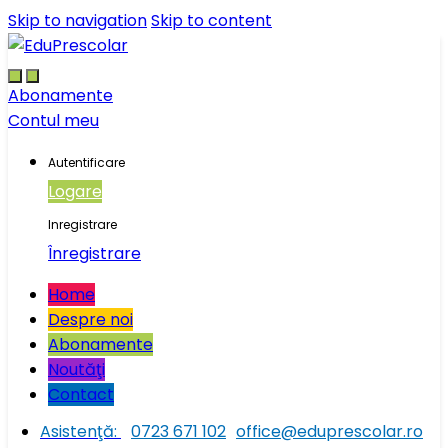
Skip to navigation
Skip to content
Abonamente
Contul meu
Autentificare
Logare
Inregistrare
Înregistrare
Home
Despre noi
Abonamente
Noutăţi
Contact
Asistenţă:
0723 671 102
office@eduprescolar.ro