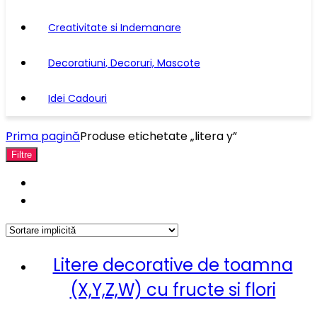
Creativitate si Indemanare
Decoratiuni, Decoruri, Mascote
Idei Cadouri
Prima pagină
Produse etichetate „litera y”
Filtre
Litere decorative de toamna
(X,Y,Z,W) cu fructe si flori