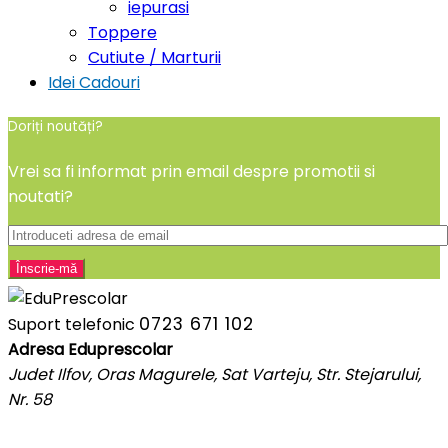
iepurasi
Toppere
Cutiute / Marturii
Idei Cadouri
Doriți noutăți?
Vrei sa fi informat prin email despre promotii si
noutati?
0723 671 102
Suport telefonic
Adresa Eduprescolar
Judet Ilfov, Oras Magurele, Sat Varteju, Str. Stejarului,
Nr. 58