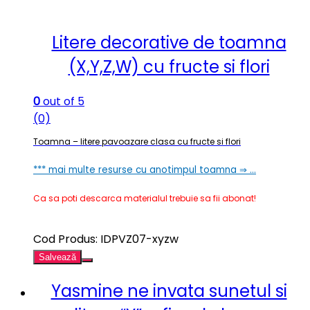
Litere decorative de toamna
(X,Y,Z,W) cu fructe si flori
0
out of 5
(0)
Toamna – litere pavoazare clasa cu fructe si flori
*** mai multe resurse cu anotimpul toamna ⇒ …
Ca sa poti descarca materialul trebuie sa fii abonat!
Cod Produs: IDPVZ07-xyzw
Salvează
Yasmine ne invata sunetul si