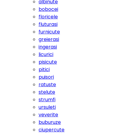
albinute
bobocei
floricele
fluturasi
furnicute
greierasi
ingerasi
licurici
pisicute
pitici
puisori
ratuste
stelute
strumfi
ursuleti
veverite
buburuze
ciupercute