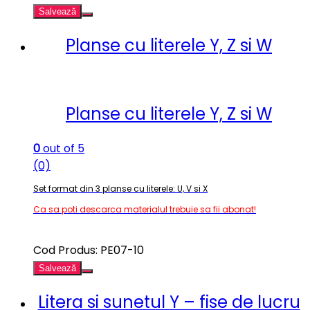
Salvează
Planse cu literele Y, Z si W
Planse cu literele Y, Z si W
0
out of 5
(0)
Set format din 3 planse cu literele: U, V si X
Ca sa poti descarca materialul trebuie sa fii abonat!
Cod Produs: PE07-10
Salvează
Litera si sunetul Y – fise de lucru