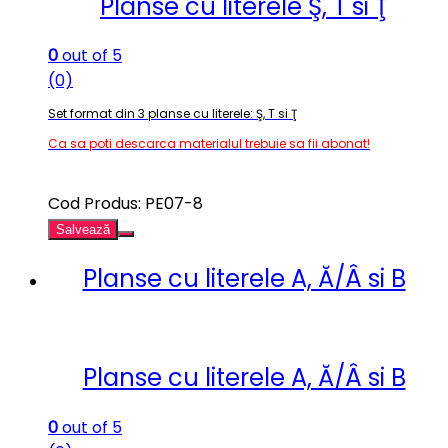
Planse cu literele Ş, T si Ţ
0
out of 5
(0)
Set format din 3 planse cu literele: Ş, T si Ţ
Ca sa poti descarca materialul trebuie sa fii abonat!
Cod Produs: PE07-8
Salvează
Planse cu literele A, Ă/Â si B
Planse cu literele A, Ă/Â si B
0
out of 5