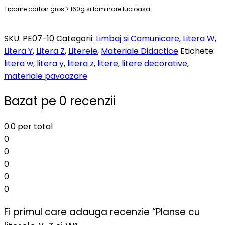
Tiparire carton gros > 160g si laminare lucioasa
SKU:
PE07-10
Categorii:
Limbaj si Comunicare
,
Litera W
,
Litera Y
,
Litera Z
,
Literele
,
Materiale Didactice
Etichete:
litera w
,
litera y
,
litera z
,
litere
,
litere decorative
,
materiale pavoazare
Bazat pe 0 recenzii
0.0
per total
0
0
0
0
0
Fi primul care adauga recenzie “Planse cu