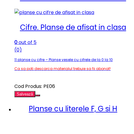
Cifre. Planse de afisat in clasa
0
out of 5
(0)
11 planse cu cifre – Planse vesele cu cifrele de la 0 la 10
Ca sa poti descarca materialul trebuie sa fii abonat!
Cod Produs: PE06
Salvează
Planse cu literele F, G si H