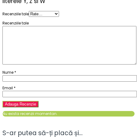
literele Y, Z si W”
Recenziile tale
Recenziile tale
Nume
*
Email
*
Nu exista recenzii momentan.
S-ar putea să-ți placă și…