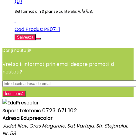
(0)
Set format din 3 planse cu literele: A, Â/Ă, B.
Cod Produs: PE07-1
Salvează
Doriți noutăți?
Vrei sa fi informat prin email despre promotii si
noutati?
0723 671 102
Suport telefonic
Adresa Eduprescolar
Judet Ilfov, Oras Magurele, Sat Varteju, Str. Stejarului,
Nr. 58