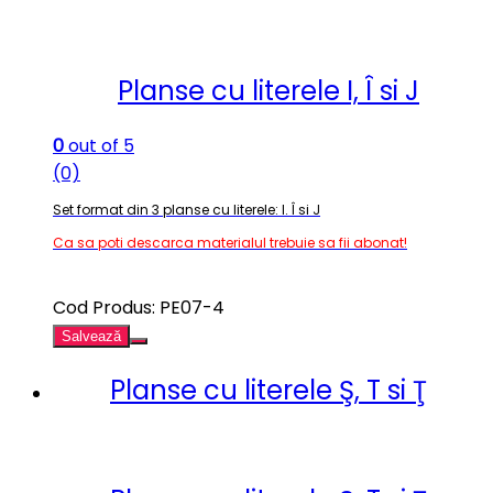
Planse cu literele I, Î si J
0
out of 5
(0)
Set format din 3 planse cu literele: I. Î si J
Ca sa poti descarca materialul trebuie sa fii abonat!
Cod Produs: PE07-4
Salvează
Planse cu literele Ş, T si Ţ