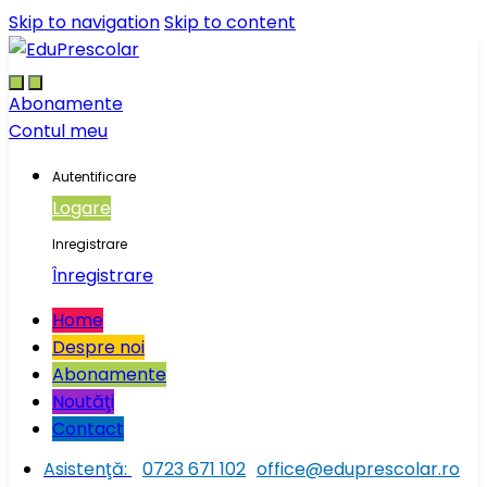
Skip to navigation
Skip to content
Abonamente
Contul meu
Autentificare
Logare
Inregistrare
Înregistrare
Home
Despre noi
Abonamente
Noutăţi
Contact
Asistenţă:
0723 671 102
office@eduprescolar.ro