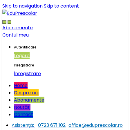
Skip to navigation
Skip to content
Abonamente
Contul meu
Autentificare
Logare
Inregistrare
Înregistrare
Home
Despre noi
Abonamente
Noutăţi
Contact
Asistenţă:
0723 671 102
office@eduprescolar.ro