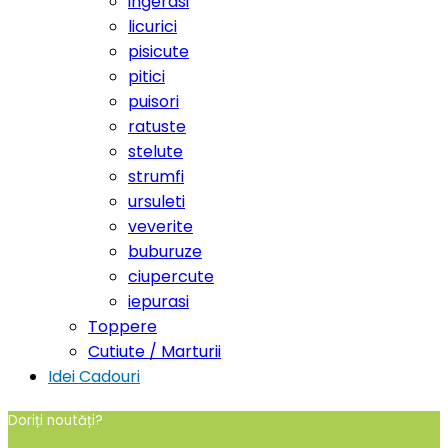
ingerasi
licurici
pisicute
pitici
puisori
ratuste
stelute
strumfi
ursuleti
veverite
buburuze
ciupercute
iepurasi
Toppere
Cutiute / Marturii
Idei Cadouri
Doriți noutăți?