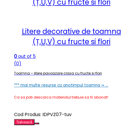
(Ț,U,V) cu fructe si flori
Litere decorative de toamna
(Ț,U,V) cu fructe si flori
0
out of 5
(0)
Toamna – litere pavoazare clasa cu fructe si flori
*** mai multe resurse cu anotimpul toamna ⇒ …
Ca sa poti descarca materialul trebuie sa fii abonat!
Cod Produs: IDPVZ07-tuv
Salvează