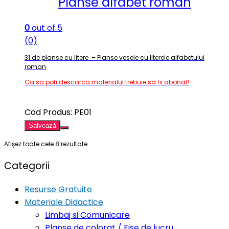
Planse alfabet roman
0
out of 5
(0)
31 de planse cu litere – Planse vesele cu literele alfabetului
roman
Ca sa poti descarca materialul trebuie sa fii abonat!
Cod Produs: PE01
Salvează
Afișez toate cele 8 rezultate
Categorii
Resurse Gratuite
Materiale Didactice
Limbaj si Comunicare
Planse de colorat / Fise de lucru