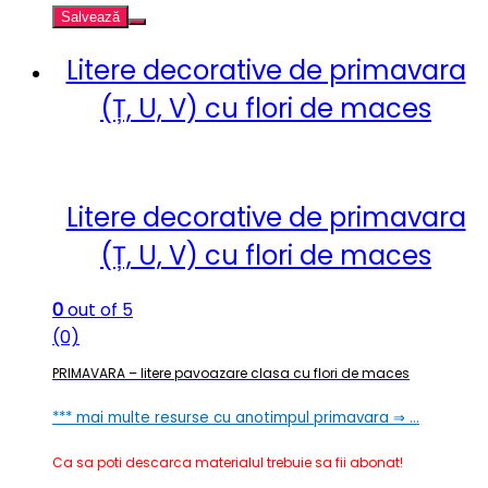
Salvează
Litere decorative de primavara
(Ț, U, V) cu flori de maces
Litere decorative de primavara
(Ț, U, V) cu flori de maces
0
out of 5
(0)
PRIMAVARA – litere pavoazare clasa cu flori de maces
*** mai multe resurse cu anotimpul primavara ⇒ …
Ca sa poti descarca materialul trebuie sa fii abonat!