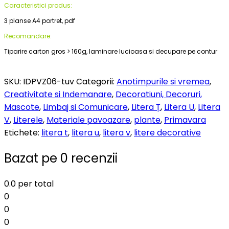
Caracteristici produs:
3 planse A4 portret, pdf
Recomandare:
Tiparire carton gros > 160g, laminare lucioasa si decupare pe contur
SKU:
IDPVZ06-tuv
Categorii:
Anotimpurile si vremea
,
Creativitate si Indemanare
,
Decoratiuni, Decoruri,
Mascote
,
Limbaj si Comunicare
,
Litera Ț
,
Litera U
,
Litera
V
,
Literele
,
Materiale pavoazare
,
plante
,
Primavara
Etichete:
litera t
,
litera u
,
litera v
,
litere decorative
Bazat pe 0 recenzii
0.0
per total
0
0
0