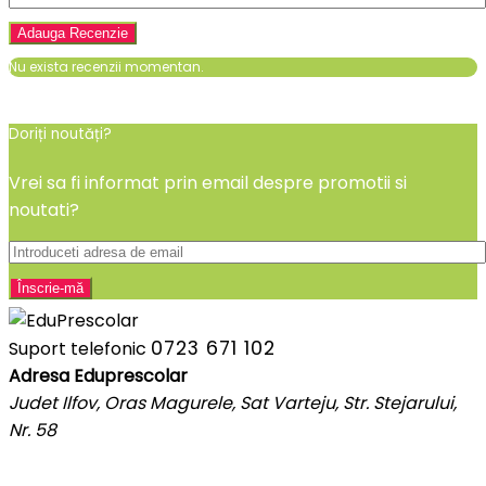
Nu exista recenzii momentan.
Doriți noutăți?
Vrei sa fi informat prin email despre promotii si
noutati?
0723 671 102
Suport telefonic
Adresa Eduprescolar
Judet Ilfov, Oras Magurele, Sat Varteju, Str. Stejarului,
Nr. 58