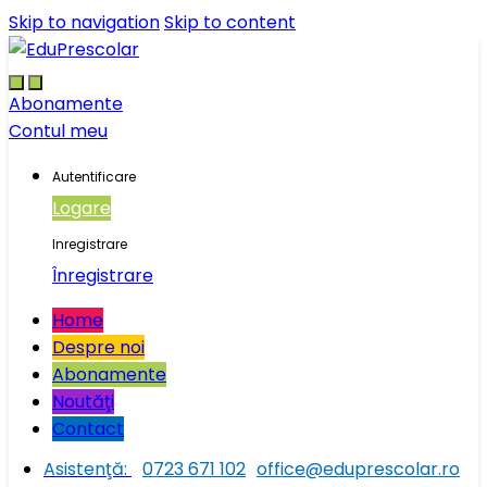
Skip to navigation
Skip to content
Abonamente
Contul meu
Autentificare
Logare
Inregistrare
Înregistrare
Home
Despre noi
Abonamente
Noutăţi
Contact
Asistenţă:
0723 671 102
office@eduprescolar.ro