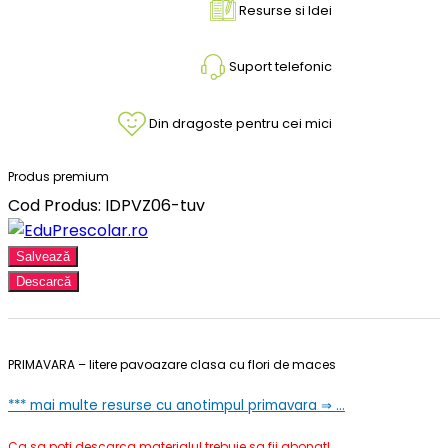
Resurse si Idei
Suport telefonic
Din dragoste pentru cei mici
Produs premium
Cod Produs: IDPVZ06-tuv
Salvează
Descarcă
PRIMAVARA – litere pavoazare clasa cu flori de maces
*** mai multe resurse cu anotimpul primavara ⇒ …
Ca sa poti descarca materialul trebuie sa fii abonat!