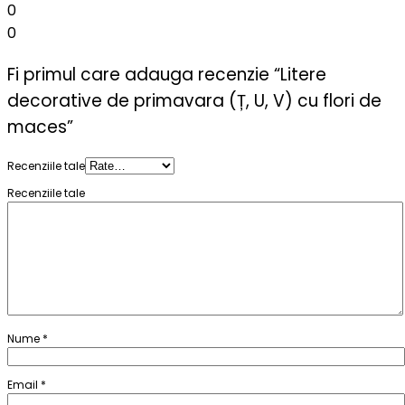
0
0
Fi primul care adauga recenzie “Litere
decorative de primavara (Ț, U, V) cu flori de
maces”
Recenziile tale
Recenziile tale
Nume
*
Email
*