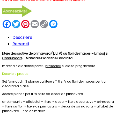
Facebook
Twitter
Pinterest
Email
Copy
Messenger
Link
Descriere
Recenzii
Litere decorative de primavara (Ț, U, V) cu flori de maces –
Limbaj si
Comunicare
– Materiale Didactice Gradinita
materiale didactice pentru
prescolari
si clasa pregatitoare
Descriere produs:
Set format din 3 planse cu literele Ț, U si V cu flori de maces pentru
decorarea clasei
Aceste planse pot fi folosite ca decor de primavara.
anotimpurile – alfabetul – litera – decor – litere decorative – primavara
– litere cu flori – litere de primavara – decor de primavara – alfabet de
primavara – flori de maces