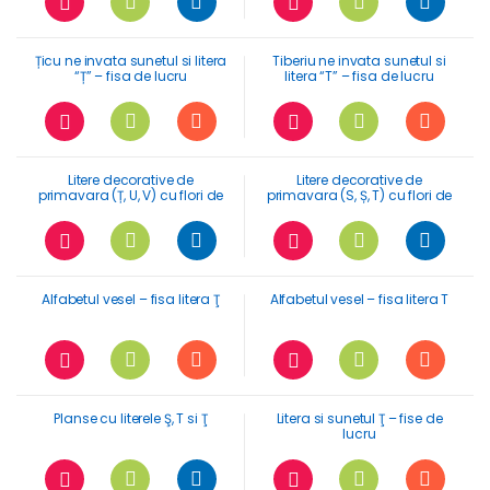
Țicu ne invata sunetul si litera
Tiberiu ne invata sunetul si
“Ț” – fisa de lucru
litera “T” – fisa de lucru
Litere decorative de
Litere decorative de
primavara (Ț, U, V) cu flori de
primavara (S, Ș, T) cu flori de
maces
maces
Alfabetul vesel – fisa litera Ţ
Alfabetul vesel – fisa litera T
Planse cu literele Ş, T si Ţ
Litera si sunetul Ţ – fise de
lucru