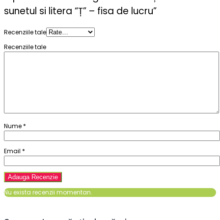
sunetul si litera “Ț” – fisa de lucru”
Recenziile tale
Recenziile tale
Nume
*
Email
*
Nu exista recenzii momentan.