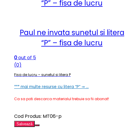
“P” – fisa de lucru
Paul ne invata sunetul si litera
“P” – fisa de lucru
0
out of 5
(0)
Fisa de lucru – sunetul si litera P
*** mai multe resurse cu litera “P” ⇒ …
Ca sa poti descarca materialul trebuie sa fii abonat!
Cod Produs: MT06-p
Salvează