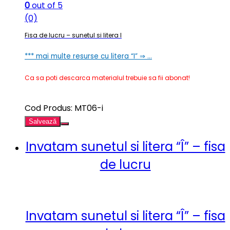
0
out of 5
(0)
Fisa de lucru – sunetul si litera I
*** mai multe resurse cu litera “I” ⇒ …
Ca sa poti descarca materialul trebuie sa fii abonat!
Cod Produs: MT06-i
Salvează
Invatam sunetul si litera “Î” – fisa
de lucru
Invatam sunetul si litera “Î” – fisa