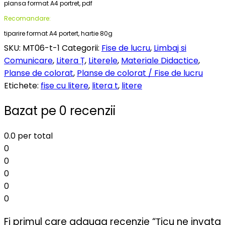
plansa format A4 portret, pdf
Recomandare:
tiparire format A4 portert, hartie 80g
SKU:
MT06-t-1
Categorii:
Fise de lucru
,
Limbaj si
Comunicare
,
Litera Ț
,
Literele
,
Materiale Didactice
,
Planse de colorat
,
Planse de colorat / Fise de lucru
Etichete:
fise cu litere
,
litera t
,
litere
Bazat pe 0 recenzii
0.0
per total
0
0
0
0
0
Fi primul care adauga recenzie “Țicu ne invata