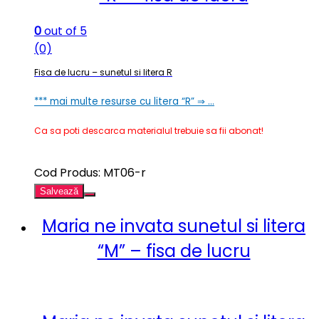
0
out of 5
(0)
Fisa de lucru – sunetul si litera R
*** mai multe resurse cu litera “R” ⇒ …
Ca sa poti descarca materialul trebuie sa fii abonat!
Cod Produs: MT06-r
Salvează
Maria ne invata sunetul si litera
“M” – fisa de lucru