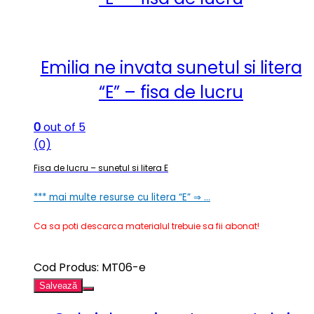
Emilia ne invata sunetul si litera
“E” – fisa de lucru
0
out of 5
(0)
Fisa de lucru – sunetul si litera E
*** mai multe resurse cu litera “E” ⇒ …
Ca sa poti descarca materialul trebuie sa fii abonat!
Cod Produs: MT06-e
Salvează