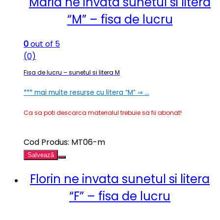
Maria ne invata sunetul si litera
“M” – fisa de lucru
0
out of 5
(0)
Fisa de lucru – sunetul si litera M
*** mai multe resurse cu litera “M” ⇒ …
Ca sa poti descarca materialul trebuie sa fii abonat!
Cod Produs: MT06-m
Salvează
Florin ne invata sunetul si litera
“F” – fisa de lucru