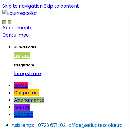
Skip to navigation
Skip to content
Abonamente
Contul meu
Autentificare
Logare
Inregistrare
Înregistrare
Home
Despre noi
Abonamente
Noutăţi
Contact
Asistenţă:
0723 671 102
office@eduprescolar.ro