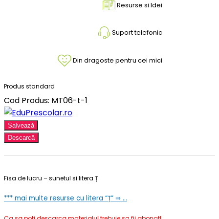
Resurse si Idei
Suport telefonic
Din dragoste pentru cei mici
Produs standard
Cod Produs: MT06-t-1
Salvează
Descarcă
Fisa de lucru – sunetul si litera Ț
*** mai multe resurse cu litera “Ț” ⇒ …
Ca sa poti descarca materialul trebuie sa fii abonat!