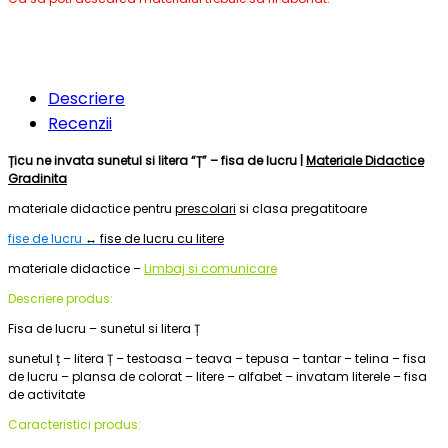
Descriere
Recenzii
Țicu ne invata sunetul si litera “Ț” – fisa de lucru |
Materiale Didactice
Gradinita
materiale didactice pentru
prescolari
si clasa pregatitoare
fise de lucru
↔
fise de lucru cu litere
materiale didactice –
Limbaj si comunicare
Descriere produs:
Fisa de lucru – sunetul si litera Ț
sunetul ț – litera Ț – testoasa – teava – tepusa – tantar – telina – fisa
de lucru – plansa de colorat – litere – alfabet – invatam literele – fisa
de activitate
Caracteristici produs: