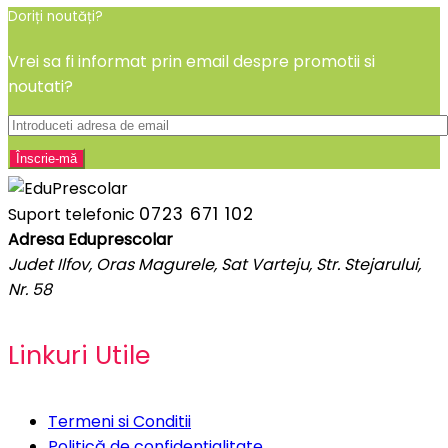
Doriți noutăți?
Vrei sa fi informat prin email despre promotii si
noutati?
0723 671 102
Suport telefonic
Adresa Eduprescolar
Judet Ilfov, Oras Magurele, Sat Varteju, Str. Stejarului,
Nr. 58
Linkuri Utile
Termeni si Conditii
Politică de confidențialitate