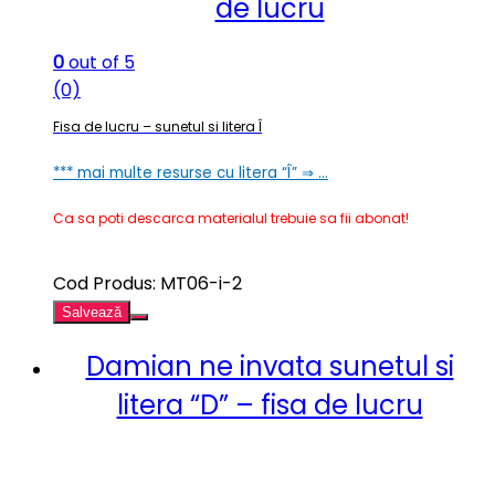
de lucru
0
out of 5
(0)
Fisa de lucru – sunetul si litera Î
*** mai multe resurse cu litera “Î” ⇒ …
Ca sa poti descarca materialul trebuie sa fii abonat!
Cod Produs: MT06-i-2
Salvează
Damian ne invata sunetul si
litera “D” – fisa de lucru