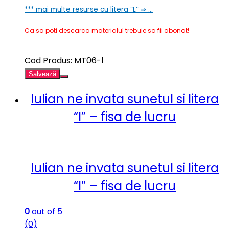
*** mai multe resurse cu litera “L” ⇒ …
Ca sa poti descarca materialul trebuie sa fii abonat!
Cod Produs: MT06-l
Salvează
Iulian ne invata sunetul si litera
“I” – fisa de lucru
Iulian ne invata sunetul si litera
“I” – fisa de lucru
0
out of 5
(0)