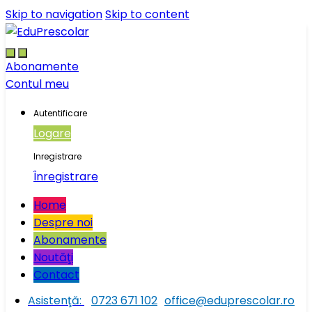
Skip to navigation
Skip to content
Abonamente
Contul meu
Autentificare
Logare
Inregistrare
Înregistrare
Home
Despre noi
Abonamente
Noutăţi
Contact
Asistenţă:
0723 671 102
office@eduprescolar.ro