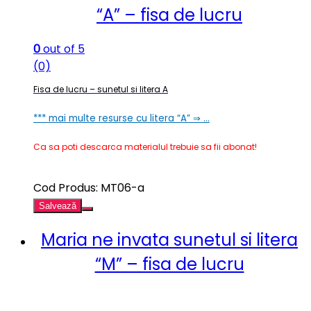
“A” – fisa de lucru
0
out of 5
(0)
Fisa de lucru – sunetul si litera A
*** mai multe resurse cu litera “A” ⇒ …
Ca sa poti descarca materialul trebuie sa fii abonat!
Cod Produs: MT06-a
Salvează
Maria ne invata sunetul si litera
“M” – fisa de lucru