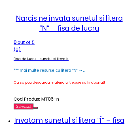
Narcis ne invata sunetul si litera
“N” – fisa de lucru
0
out of 5
(0)
Fisa de lucru – sunetul si litera N
*** mai multe resurse cu litera “N” ⇒ …
Ca sa poti descarca materialul trebuie sa fii abonat!
Cod Produs: MT06-n
Salvează
Invatam sunetul si litera “Î” – fisa