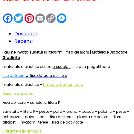
Facebook
Twitter
Pinterest
Email
Copy
Messenger
Link
Descriere
Recenzii
Paul ne invata sunetul si litera “P” – fisa de lucru |
Materiale Didactice
Gradinita
materiale didactice pentru
prescolari
si clasa pregatitoare
fise de lucru
↔
fise de lucru cu litere
materiale didactice –
Limbaj si comunicare
Descriere produs:
Fisa de lucru – sunetul si litera P
sunetul p – litera P – peste – para – pruna – papuc – polonic – peste –
potcoava – paine – pat – fisa de lucru – plansa de colorat – litere –
alfabet – invatam literele – fisa de activitate
Caracteristici produs: