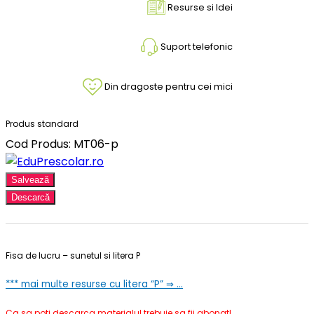
Resurse si Idei
Suport telefonic
Din dragoste pentru cei mici
Produs standard
Cod Produs: MT06-p
Salvează
Descarcă
Fisa de lucru – sunetul si litera P
*** mai multe resurse cu litera “P” ⇒ …
Ca sa poti descarca materialul trebuie sa fii abonat!