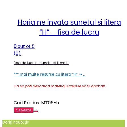
Horia ne invata sunetul si litera
“H” – fisa de lucru
0
out of 5
(0)
Fisa de lucru – sunetul si litera H
*** mai multe resurse cu litera “H” ⇒ …
Ca sa poti descarca materialul trebuie sa fii abonat!
Cod Produs: MT06-h
Salvează
Doriți noutăți?