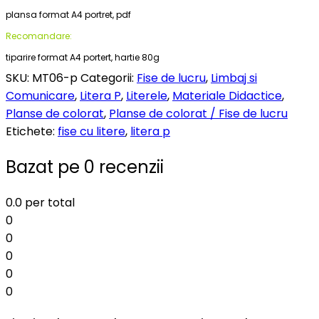
plansa format A4 portret, pdf
Recomandare:
tiparire format A4 portert, hartie 80g
SKU:
MT06-p
Categorii:
Fise de lucru
,
Limbaj si
Comunicare
,
Litera P
,
Literele
,
Materiale Didactice
,
Planse de colorat
,
Planse de colorat / Fise de lucru
Etichete:
fise cu litere
,
litera p
Bazat pe 0 recenzii
0.0
per total
0
0
0
0
0