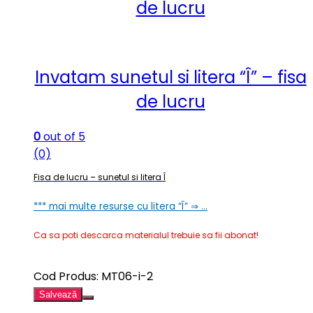
de lucru
Invatam sunetul si litera “Î” – fisa
de lucru
0
out of 5
(0)
Fisa de lucru – sunetul si litera Î
*** mai multe resurse cu litera “Î” ⇒ …
Ca sa poti descarca materialul trebuie sa fii abonat!
Cod Produs: MT06-i-2
Salvează