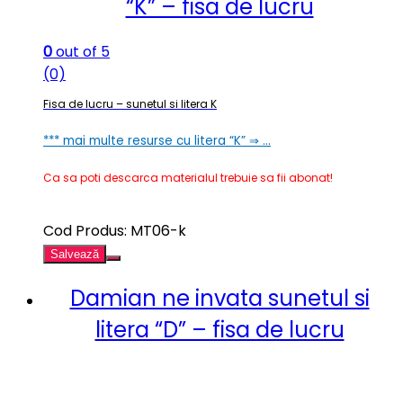
“K” – fisa de lucru
0
out of 5
(0)
Fisa de lucru – sunetul si litera K
*** mai multe resurse cu litera “K” ⇒ …
Ca sa poti descarca materialul trebuie sa fii abonat!
Cod Produs: MT06-k
Salvează
Damian ne invata sunetul si
litera “D” – fisa de lucru