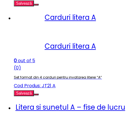
Salvează
Carduri litera A
Carduri litera A
0
out of 5
(0)
Set format din 4 carduri pentru invatarea literei “A”
Cod Produs: JT21 A
Salvează
Litera si sunetul A – fise de lucru