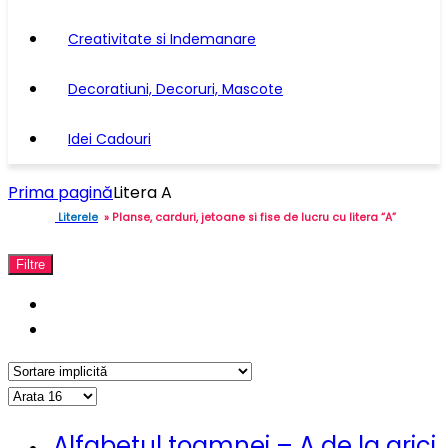
Creativitate si Indemanare
Decoratiuni, Decoruri, Mascote
Idei Cadouri
Prima pagină
Litera A
Literele
» Planse, carduri, jetoane si fise de lucru cu litera “A”
Filtre
Alfabetul toamnei – A de la arici