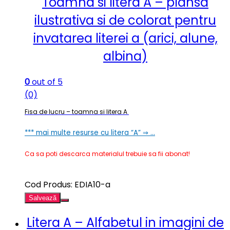
Toamna si litera A – plansa
ilustrativa si de colorat pentru
invatarea literei a (arici, alune,
albina)
0
out of 5
(0)
Fisa de lucru – toamna si litera A
*** mai multe resurse cu litera “A” ⇒ …
Ca sa poti descarca materialul trebuie sa fii abonat!
Cod Produs: EDIA10-a
Salvează
Litera A – Alfabetul in imagini de