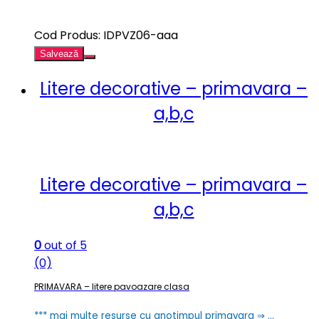
Cod Produs: IDPVZ06-aaa
Salvează
Litere decorative – primavara –
a,b,c
Litere decorative – primavara –
a,b,c
0
out of 5
(0)
PRIMAVARA – litere pavoazare clasa
*** mai multe resurse cu anotimpul primavara ⇒ …