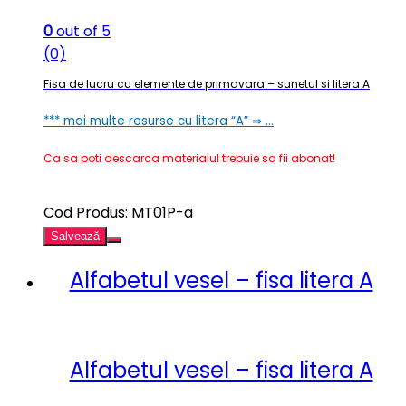
0
out of 5
(0)
Fisa de lucru cu elemente de primavara – sunetul si litera A
*** mai multe resurse cu litera “A” ⇒ …
Ca sa poti descarca materialul trebuie sa fii abonat!
Cod Produs: MT01P-a
Salvează
Alfabetul vesel – fisa litera A
Alfabetul vesel – fisa litera A