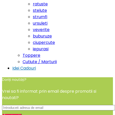
ratuste
stelute
strumfi
ursuleti
veverite
buburuze
ciupercute
iepurasi
Toppere
Cutiute / Marturii
Idei Cadouri
Doriți noutăți?
Vrei sa fi informat prin email despre promotii si
noutati?