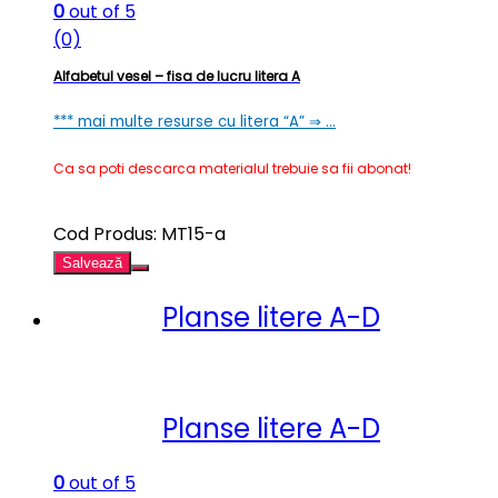
0
out of 5
(0)
Alfabetul vesel – fisa de lucru litera A
*** mai multe resurse cu litera “A” ⇒ …
Ca sa poti descarca materialul trebuie sa fii abonat!
Cod Produs: MT15-a
Salvează
Planse litere A-D
Planse litere A-D
0
out of 5