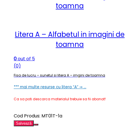
toamna
Litera A – Alfabetul in imagini de
toamna
0
out of 5
(0)
Fisa de lucru – sunetul si litera A – imgini de toamna
*** mai multe resurse cu litera “A” ⇒ …
Ca sa poti descarca materialul trebuie sa fii abonat!
Cod Produs: MT01T-1a
Salvează