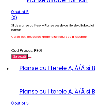
Planse alfabet roman
0
out of 5
(0)
31 de planse cu litere – Planse vesele cu literele alfabetului
roman
Ca sa poti descarca materialul trebuie sa fii abonat!
Cod Produs: PE01
Salvează
Planse cu literele A, Ă/Â si B
Planse cu literele A, Ă/Â si B
0
out of 5