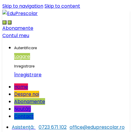
Skip to navigation
Skip to content
Abonamente
Contul meu
Autentificare
Logare
Inregistrare
Înregistrare
Home
Despre noi
Abonamente
Noutăţi
Contact
Asistenţă:
0723 671 102
office@eduprescolar.ro