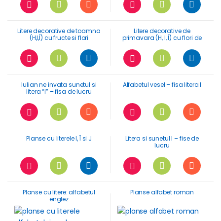
toamna
Litere decorative de toamna
Litere decorative de
(H,I,Î) cu fructe si flori
primavara (H, I, Î) cu flori de
maces
Iulian ne invata sunetul si
Alfabetul vesel – fisa litera I
litera “I” – fisa de lucru
Planse cu literele I, Î si J
Litera si sunetul I – fise de
lucru
Planse cu litere: alfabetul
Planse alfabet roman
englez