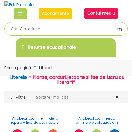
Skip
Skip
to
to
Contul meu
Abonamente
navigation
content
Caută
după:
Resurse educaţionale
Prima pagină
Litera I
Literele
» Planse, carduri, jetoane si fise de lucru cu
litera “I”
Filtre
Alfabetul toamnei – I de la
Alfabetul toamnei cu
iepure – fisa de activitate si
animalele salbatice din
de colorat cu animale
Romania
salbatice in anotimpul