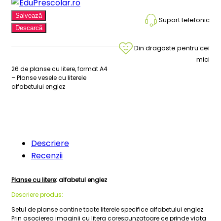
Salvează
Suport telefonic
Descarcă
Din dragoste pentru cei
mici
26 de planse cu litere, format A4
– Planse vesele cu literele
alfabetului englez
Descriere
Recenzii
Planse cu litere
: alfabetul englez
Descriere produs:
Setul de planse contine toate literele specifice alfabetului englez.
Prin asocierea imaginii cu litera corespunzatoare ce prinde viata