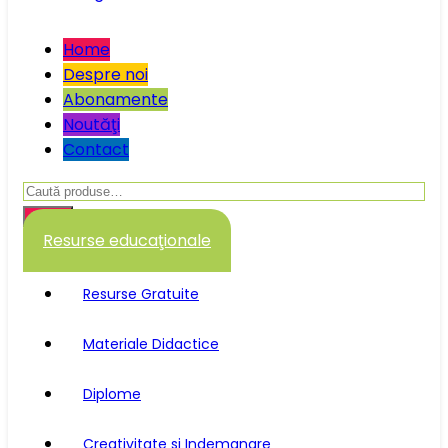
Home
Despre noi
Abonamente
Noutăţi
Contact
Caută
după:
Caută
Resurse educaţionale
Resurse Gratuite
Materiale Didactice
Diplome
Creativitate si Indemanare