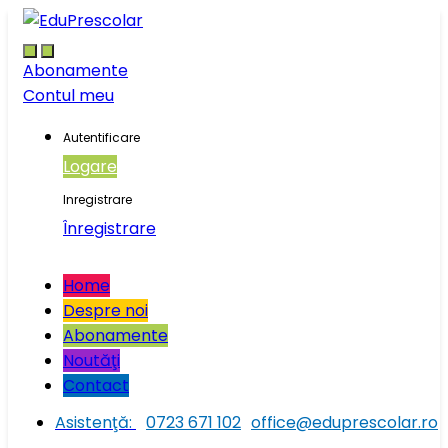
Skip
Skip
to
to
navigation
content
Abonamente
Contul meu
Autentificare
Logare
Inregistrare
Înregistrare
Home
Despre noi
Abonamente
Noutăţi
Contact
Asistenţă:
0723 671 102
office@eduprescolar.ro