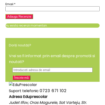
Email
*
Nu exista recenzii momentan.
Doriți noutăți?
Vrei sa fi informat prin email despre promotii si
noutati?
0723 671 102
Suport telefonic
Adresa Eduprescolar
Judet Ilfov, Oras Magurele, Sat Varteju, Str.