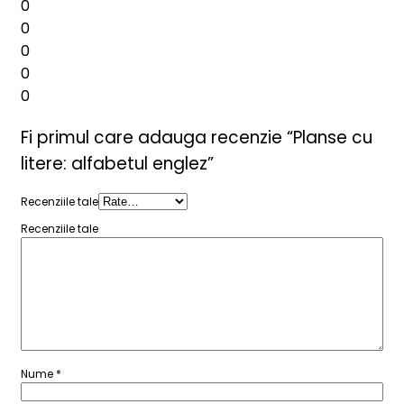
0
0
0
0
0
Fi primul care adauga recenzie “Planse cu
litere: alfabetul englez”
Recenziile tale
Recenziile tale
Nume
*