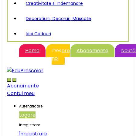
Creativitate si Indemanare
Decoratiuni, Decoruri, Mascote
Idei Cadouri
Home
Despre
Abonamente
Noutăţ
noi
Abonamente
Contul meu
Autentificare
Logare
Inregistrare
Înregistrare