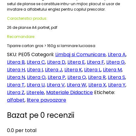
setul de planse se constituie intru-un mijloc placut si usor de
invatare a alfabetului englez pentru copilul prescolar.
Caracteristici produs:
26 de planse A4 portret, pdf
Recomandare:
Tiparire carton gros > 160g si laminare lucioasa
SKU:
PE05
Categorii:
Limbaj si Comunicare
,
Litera A
,
Litera B
,
Litera C
,
Litera D
,
Litera E
,
Litera F
,
Litera G
,
Litera H
,
Litera I
,
Litera J
,
Litera K
,
Litera L
,
Litera M
,
Litera N
,
Litera O
,
Litera P
,
Litera Q
,
Litera R
,
Litera S
,
Litera T
,
Litera U
,
Litera V
,
Litera W
,
Litera X
,
Litera Y
,
Litera Z
,
Literele
,
Materiale Didactice
Etichete:
alfabet
,
litere pavoazare
Bazat pe 0 recenzii
0.0
per total