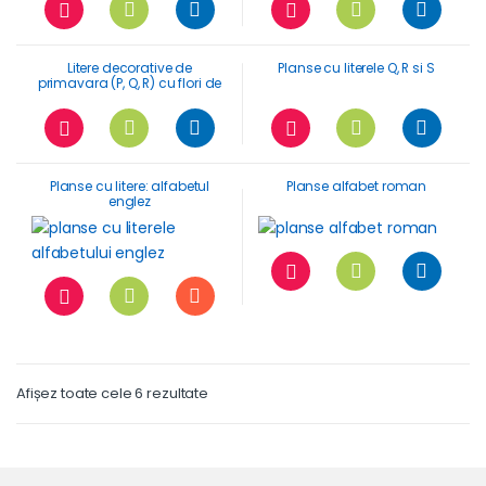
Litere decorative de
Planse cu literele Q, R si S
primavara (P, Q, R) cu flori de
maces
Planse cu litere: alfabetul
Planse alfabet roman
englez
Afișez toate cele 6 rezultate