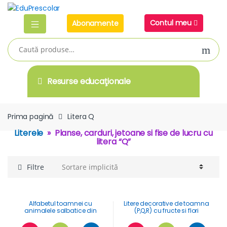
Skip
Skip
to
to
Contul meu
Abonamente
navigation
content
Caută
după:
Resurse educaţionale
Prima pagină
Litera Q
Literele
»
Planse, carduri, jetoane si fise de lucru cu
litera “Q”
Filtre
Alfabetul toamnei cu
Litere decorative de toamna
animalele salbatice din
(P,Q,R) cu fructe si flori
Romania