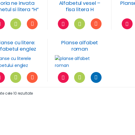
toamna
oria ne invata
Alfabetul vesel –
Planse
etul si litera “H”
fisa litera H
– fisa de lucru
lanse cu litere:
Planse alfabet
lfabetul englez
roman
ate cele 10 rezultate