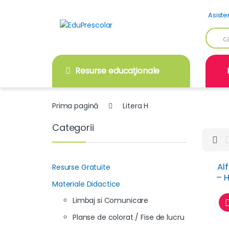
Skip
Skip
Asiste
to
to
navigation
content
Searc
for:
Resurse educaţionale
Prima pagină
Litera H
Categorii
Al
Resurse Gratuite
– H
Materiale Didactice
fis
Limbaj si Comunicare
an
Planse de colorat / Fise de lucru