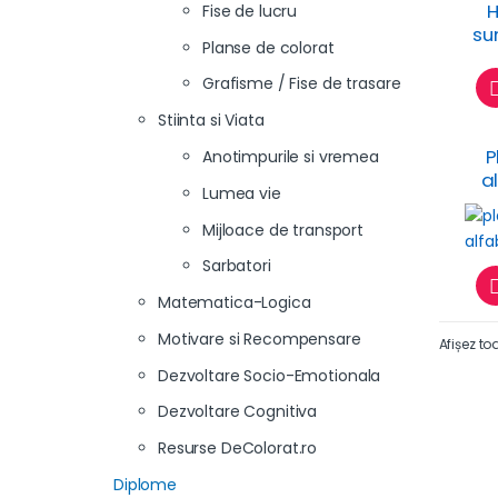
H
Fise de lucru
sun
Planse de colorat
Grafisme / Fise de trasare
Stiinta si Viata
P
Anotimpurile si vremea
a
Lumea vie
Mijloace de transport
Sarbatori
Matematica-Logica
Motivare si Recompensare
Afișez to
Dezvoltare Socio-Emotionala
Dezvoltare Cognitiva
Resurse DeColorat.ro
Diplome