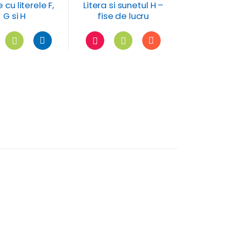
 cu literele F,
Litera si sunetul H –
G si H
fise de lucru