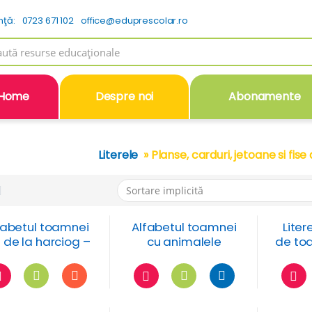
nţă:
0723 671 102
office@eduprescolar.ro
h
Home
Despre noi
Abonamente
Literele
» Planse, carduri, jetoane si fise 
fabetul toamnei
Alfabetul toamnei
Liter
 de la harciog –
cu animalele
de toa
a de activitate si
salbatice din
fru
de colorat cu
Romania
imale salbatice
in anotimpul