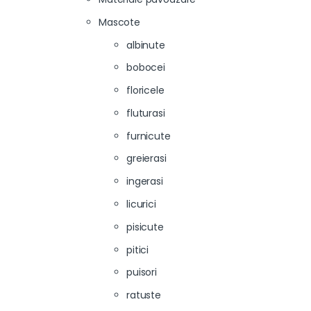
Mascote
albinute
bobocei
floricele
fluturasi
furnicute
greierasi
ingerasi
licurici
pisicute
pitici
puisori
ratuste