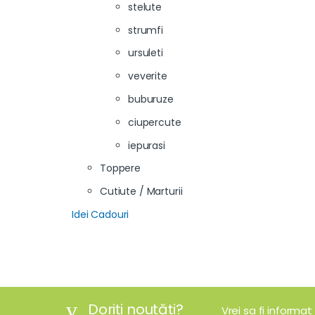
stelute
strumfi
ursuleti
veverite
buburuze
ciupercute
iepurasi
Toppere
Cutiute / Marturii
Idei Cadouri
Doriți noutăți?
Vrei sa fi informat