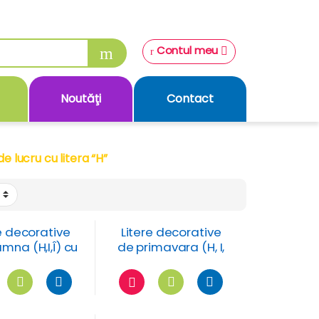
Contul meu
Noutăţi
Contact
de lucru cu litera “H”
e decorative
Litere decorative
mna (H,I,Î) cu
de primavara (H, I,
cte si flori
Î) cu flori de maces