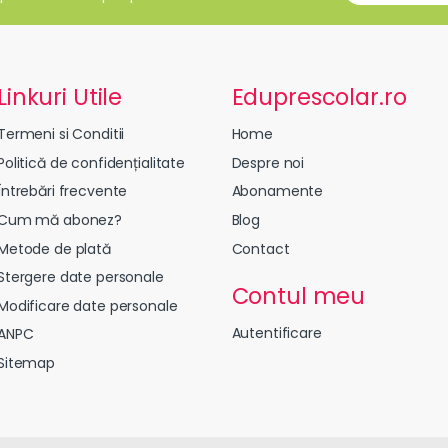
Linkuri Utile
Eduprescolar.ro
Termeni si Conditii
Home
Politică de confidențialitate
Despre noi
Întrebări frecvente
Abonamente
Cum mă abonez?
Blog
Metode de plată
Contact
Stergere date personale
Contul meu
Modificare date personale
Autentificare
ANPC
Sitemap