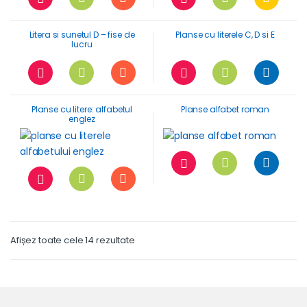
Litera si sunetul D – fise de
Planse cu literele C, D si E
lucru
Planse cu litere: alfabetul
Planse alfabet roman
englez
Afișez toate cele 14 rezultate