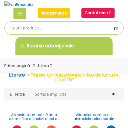
Skip
Skip
to
to
Contul meu
Abonamente
navigation
content
Caută
după:
Resurse educaţionale
Prima pagină
Litera D
Literele
» Planse, carduri, jetoane si fise de lucru cu
litera “D”
Filtre
Alfabetul toamnei – D de la
Alfabetul toamnei cu
dihor – fisa de activitate si de
animalele salbatice din
colorat cu animale salbatice
Romania
in anotimpul toamna