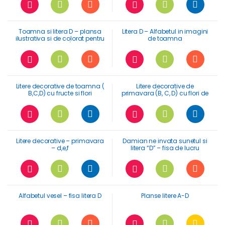
Toamna si litera D – plansa
Litera D – Alfabetul in imagini
ilustrativa si de colorat pentru
de toamna
invatarea literei d (dalie, dihor,
dovleac, dropie)
Litere decorative de toamna (
Litere decorative de
B,C,D) cu fructe si flori
primavara (B, C, D) cu flori de
maces
Litere decorative – primavara
Damian ne invata sunetul si
– d,e,f
litera “D” – fisa de lucru
Alfabetul vesel – fisa litera D
Planse litere A-D