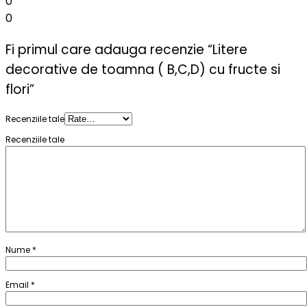
0
0
Fi primul care adauga recenzie “Litere
decorative de toamna ( B,C,D) cu fructe si
flori”
Recenziile tale
Recenziile tale
Nume
*
Email
*