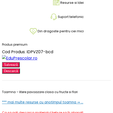
Resurse si Idei
Suport telefonic
Din dragoste pentru cei mici
Produs premium
Cod Produs: IDPVZ07-bcd
Salvează
Descarcă
Toamna – litere pavoazare clasa cu fructe si flori
*** mai multe resurse cu anotimpul toamna ⇒ …
Ca sa poti descarca materialul trebuie sa fii abonat!