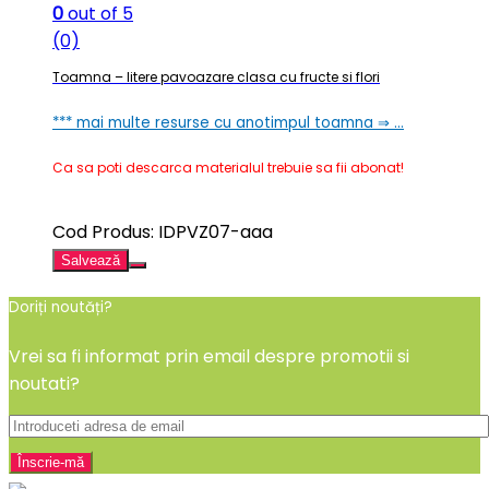
0
out of 5
(0)
Toamna – litere pavoazare clasa cu fructe si flori
*** mai multe resurse cu anotimpul toamna ⇒ …
Ca sa poti descarca materialul trebuie sa fii abonat!
Cod Produs: IDPVZ07-aaa
Salvează
Doriți noutăți?
Vrei sa fi informat prin email despre promotii si
noutati?