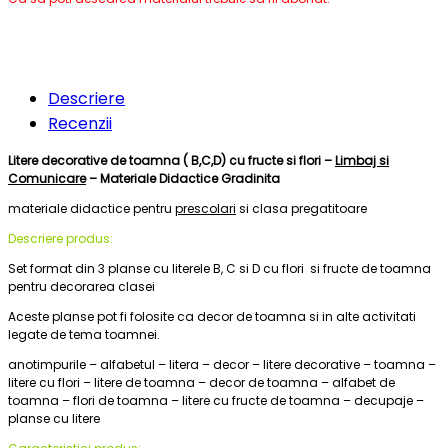
Descriere
Recenzii
Litere decorative de toamna ( B,C,D) cu fructe si flori –
Limbaj si
Comunicare
– Materiale Didactice Gradinita
materiale didactice pentru
prescolari
si clasa pregatitoare
Descriere produs:
Set format din 3 planse cu literele B, C si D cu flori si fructe de toamna
pentru decorarea clasei
Aceste planse pot fi folosite ca decor de toamna si in alte activitati
legate de tema toamnei.
anotimpurile – alfabetul – litera – decor – litere decorative – toamna –
litere cu flori – litere de toamna – decor de toamna – alfabet de
toamna – flori de toamna – litere cu fructe de toamna – decupaje –
planse cu litere