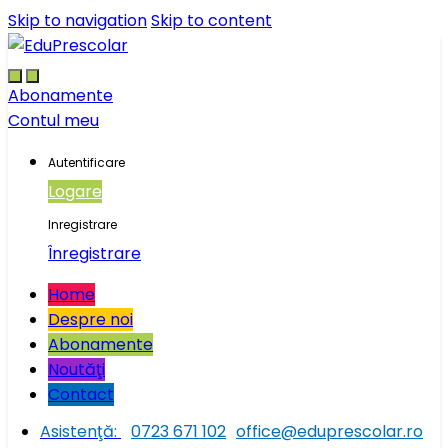
Skip to navigation
Skip to content
Abonamente
Contul meu
Autentificare
Logare
Inregistrare
Înregistrare
Home
Despre noi
Abonamente
Noutăţi
Contact
Asistenţă:
0723 671 102
office@eduprescolar.ro