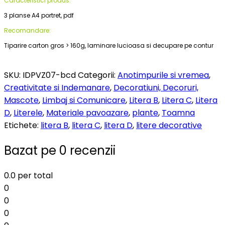
Caracteristici produs:
3 planse A4 portret, pdf
Recomandare:
Tiparire carton gros > 160g, laminare lucioasa si decupare pe contur
SKU:
IDPVZ07-bcd
Categorii:
Anotimpurile si vremea
,
Creativitate si Indemanare
,
Decoratiuni, Decoruri,
Mascote
,
Limbaj si Comunicare
,
Litera B
,
Litera C
,
Litera
D
,
Literele
,
Materiale pavoazare
,
plante
,
Toamna
Etichete:
litera B
,
litera C
,
litera D
,
litere decorative
Bazat pe 0 recenzii
0.0
per total
0
0
0