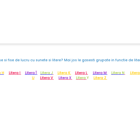
e si fise de lucru cu sunete si litere? Mai jos le gasesti grupate in functie de lit
a H
Litera I
Litera Î
Litera J
Litera K
Litera L
Litera M
Litera N
Liter
U
Litera V
Litera X
Litera
Y
Litera Z