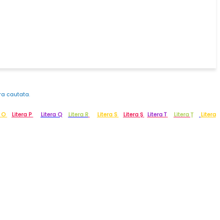
era cautata.
a O
Litera P
Litera Q
Litera R
Litera S
Litera Ș
Litera T
Litera
Ț
Litera