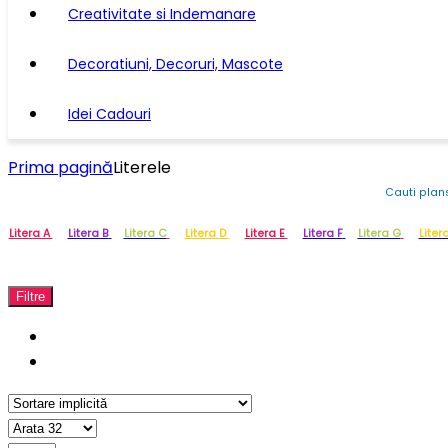
Creativitate si Indemanare
Decoratiuni, Decoruri, Mascote
Idei Cadouri
Prima pagină
Literele
Cauti plans
Litera A
Litera B
Litera C
Litera D
Litera E
Litera F
Litera G
Liter
Filtre