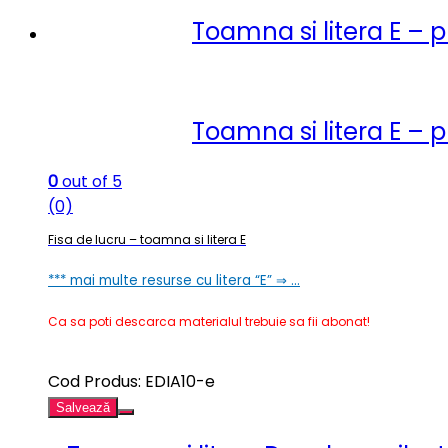
Toamna si litera E – p
Toamna si litera E – p
0
out of 5
(0)
Fisa de lucru – toamna si litera E
*** mai multe resurse cu litera “E” ⇒ …
Ca sa poti descarca materialul trebuie sa fii abonat!
Cod Produs: EDIA10-e
Salvează