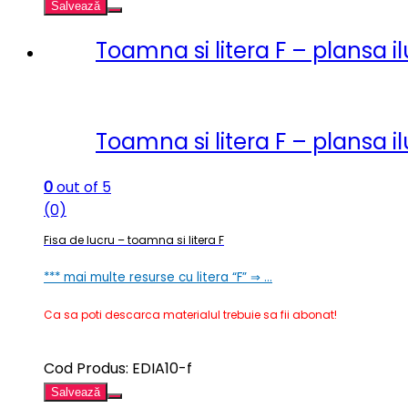
Salvează
Toamna si litera F – plansa il
Toamna si litera F – plansa il
0
out of 5
(0)
Fisa de lucru – toamna si litera F
*** mai multe resurse cu litera “F” ⇒ …
Ca sa poti descarca materialul trebuie sa fii abonat!
Cod Produs: EDIA10-f
Salvează