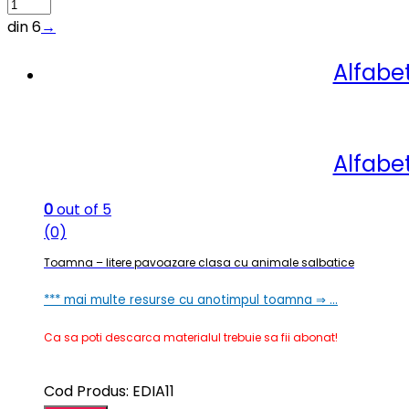
din 6
→
Alfabe
Alfabe
0
out of 5
(0)
Toamna – litere pavoazare clasa cu animale salbatice
*** mai multe resurse cu anotimpul toamna ⇒ …
Ca sa poti descarca materialul trebuie sa fii abonat!
Cod Produs: EDIA11