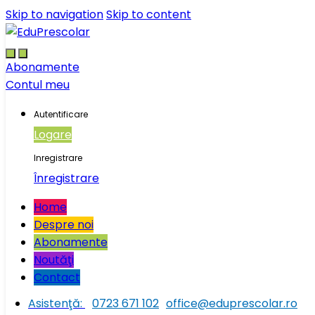
Skip to navigation
Skip to content
Abonamente
Contul meu
Autentificare
Logare
Inregistrare
Înregistrare
Home
Despre noi
Abonamente
Noutăţi
Contact
Asistenţă:
0723 671 102
office@eduprescolar.ro