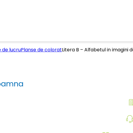
e de lucru
Planse de colorat
Litera B – Alfabetul in imagini
 toamna