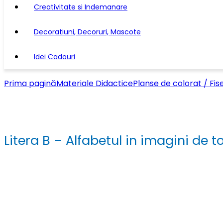
Creativitate si Indemanare
Decoratiuni, Decoruri, Mascote
Idei Cadouri
Prima pagină
Materiale Didactice
Planse de colorat / Fis
Litera B – Alfabetul in imagini de