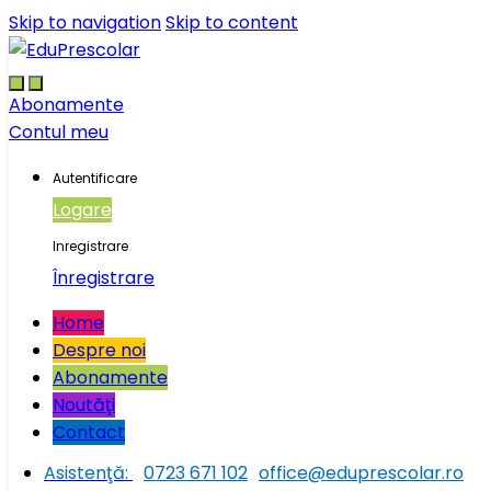
Skip to navigation
Skip to content
Abonamente
Contul meu
Autentificare
Logare
Inregistrare
Înregistrare
Home
Despre noi
Abonamente
Noutăţi
Contact
Asistenţă:
0723 671 102
office@eduprescolar.ro