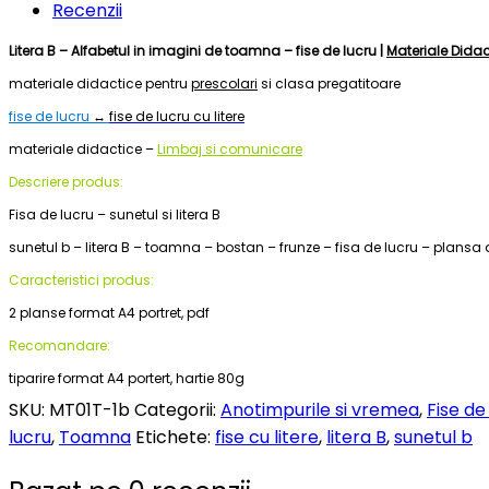
Recenzii
Litera B – Alfabetul in imagini de toamna – fise de lucru |
Materiale Didac
materiale didactice pentru
prescolari
si clasa pregatitoare
fise de lucru
↔
fise de lucru cu litere
materiale didactice –
Limbaj si comunicare
Descriere produs:
Fisa de lucru – sunetul si litera B
sunetul b – litera B – toamna – bostan – frunze – fisa de lucru – plansa d
Caracteristici produs:
2 planse format A4 portret, pdf
Recomandare:
tiparire format A4 portert, hartie 80g
SKU:
MT01T-1b
Categorii:
Anotimpurile si vremea
,
Fise de
lucru
,
Toamna
Etichete:
fise cu litere
,
litera B
,
sunetul b