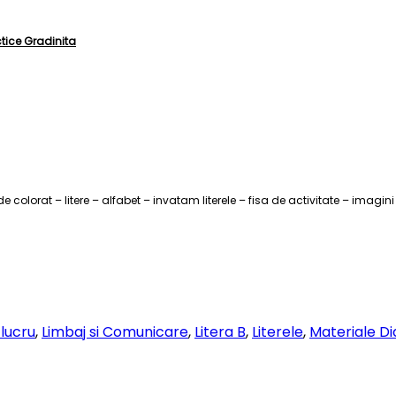
tice Gradinita
e colorat – litere – alfabet – invatam literele – fisa de activitate – imag
 lucru
,
Limbaj si Comunicare
,
Litera B
,
Literele
,
Materiale Di