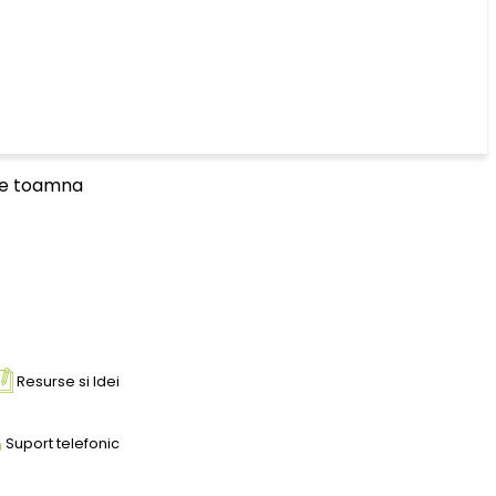
 de toamna
Resurse si Idei
Suport telefonic