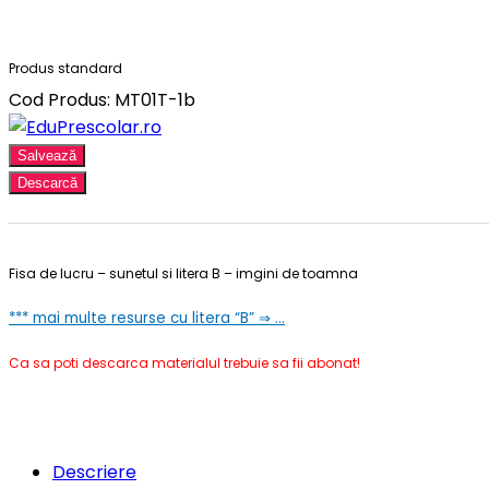
Produs standard
Cod Produs: MT01T-1b
Salvează
Descarcă
Fisa de lucru – sunetul si litera B – imgini de toamna
*** mai multe resurse cu litera “B” ⇒ …
Ca sa poti descarca materialul trebuie sa fii abonat!
Descriere