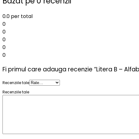
Bazat pe 0 recenzii
0.0
per total
0
0
0
0
0
Fi primul care adauga recenzie “Litera B – Alfa
Recenziile tale
Recenziile tale