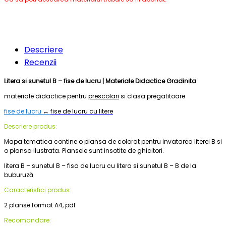
Descriere
Recenzii
Litera si sunetul B – fise de lucru |
Materiale Didactice Gradinita
materiale didactice pentru
prescolari
si clasa pregatitoare
fise de lucru
↔
fise de lucru cu litere
Descriere produs:
Mapa tematica contine o plansa de colorat pentru invatarea literei B si
o plansa ilustrata. Plansele sunt insotite de ghicitori.
litera B – sunetul B – fisa de lucru cu litera si sunetul B – B de la
buburuză
Caracteristici produs:
2 planse format A4, pdf
Recomandare: