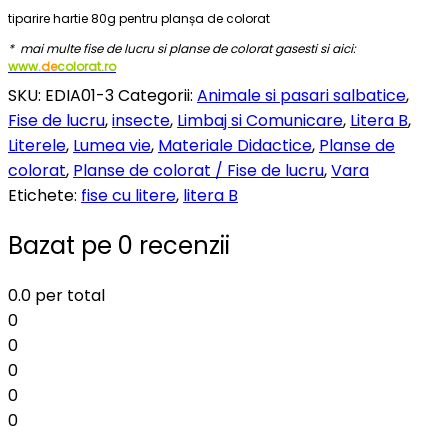
tiparire hartie 80g pentru planșa de colorat
* mai multe fise de lucru si planse de colorat gasesti si aici:
www.
de
colorat.ro
SKU:
EDIA01-3
Categorii:
Animale si pasari salbatice
,
Fise de lucru
,
insecte
,
Limbaj si Comunicare
,
Litera B
,
Literele
,
Lumea vie
,
Materiale Didactice
,
Planse de
colorat
,
Planse de colorat / Fise de lucru
,
Vara
Etichete:
fise cu litere
,
litera B
Bazat pe 0 recenzii
0.0
per total
0
0
0
0
0