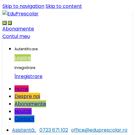
Skip to navigation
Skip to content
Abonamente
Contul meu
Autentificare
Logare
Inregistrare
Înregistrare
Home
Despre noi
Abonamente
Noutăţi
Contact
Asistenţă:
0723 671 102
office@eduprescolar.ro