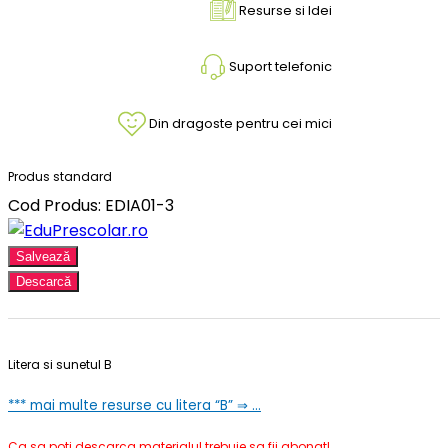
Resurse si Idei
Suport telefonic
Din dragoste pentru cei mici
Produs standard
Cod Produs: EDIA01-3
Salvează
Descarcă
Litera si sunetul B
***
mai multe resurse cu litera “B” ⇒ …
Ca sa poti descarca materialul trebuie sa fii abonat!