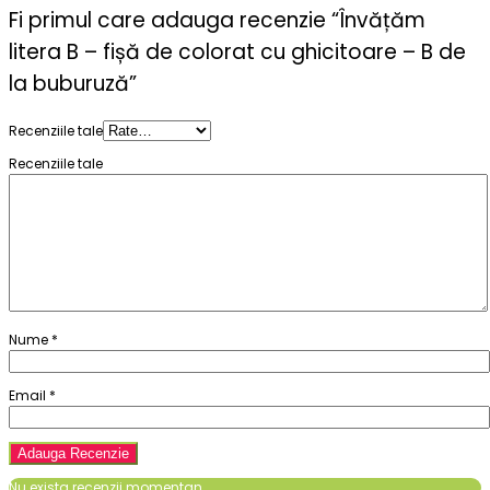
Fi primul care adauga recenzie “Învățăm
litera B – fișă de colorat cu ghicitoare – B de
la buburuză”
Recenziile tale
Recenziile tale
Nume
*
Email
*
Nu exista recenzii momentan.