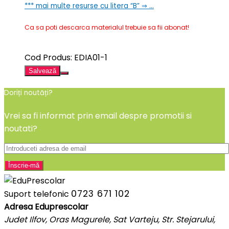
***
mai multe resurse cu litera “B” ⇒ …
Ca sa poti descarca materialul trebuie sa fii abonat!
Cod Produs: EDIA01-1
Salvează
Doriți noutăți?
Vrei sa fi informat prin email despre promotii si
noutati?
0723 671 102
Suport telefonic
Adresa Eduprescolar
Judet Ilfov, Oras Magurele, Sat Varteju, Str. Stejarului,