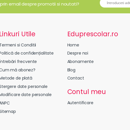
 prin email despre promotii si noutati?
Linkuri Utile
Eduprescolar.ro
Termeni si Conditii
Home
Politică de confidențialitate
Despre noi
Întrebări frecvente
Abonamente
Cum mă abonez?
Blog
Metode de plată
Contact
Stergere date personale
Contul meu
Modificare date personale
Autentificare
ANPC
Sitemap