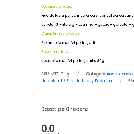
Descriere produs:
Fisa de lucru pentru invatarea si consolidarea sunet
sunetul G – litera g – toamna – gutuie – galeata – gr
Caracteristici produs:
2 planse format A4 portret, pdf
Recomandare:
tiparire format A4 portert, hartie 80g
SKU:
MT01T-1g
Categorii:
Anotimpurile
de colorat / Fise de lucru
,
Toamna
Et
Bazat pe 0 recenzii
0.0