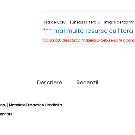
Fisa de lucru – sunetul si litera G – imgini de toam
*** mai multe resurse cu litera
Ca sa poti descarca materialul trebuie sa fii abona
Descriere
Recenzii
ucru |
Materiale Didactice Gradinita
titoare