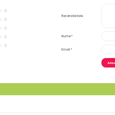
0
Recenziile tale
0
0
Nume
*
0
0
Email
*