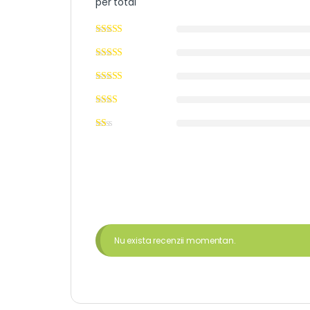
per total
Nu exista recenzii momentan.