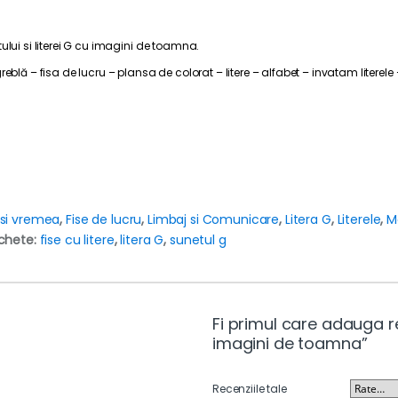
ului si literei G cu imagini de toamna.
eblă – fisa de lucru – plansa de colorat – litere – alfabet – invatam literel
 si vremea
,
Fise de lucru
,
Limbaj si Comunicare
,
Litera G
,
Literele
,
M
ichete:
fise cu litere
,
litera G
,
sunetul g
Fi primul care adauga re
imagini de toamna”
Recenziile tale