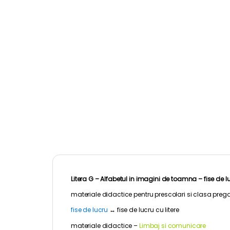
Litera G – Alfabetul in imagini de toamna – fise de l
materiale didactice pentru
prescolari
si clasa prega
fise de lucru
↔
fise de lucru cu litere
materiale didactice –
Limbaj si comunicare