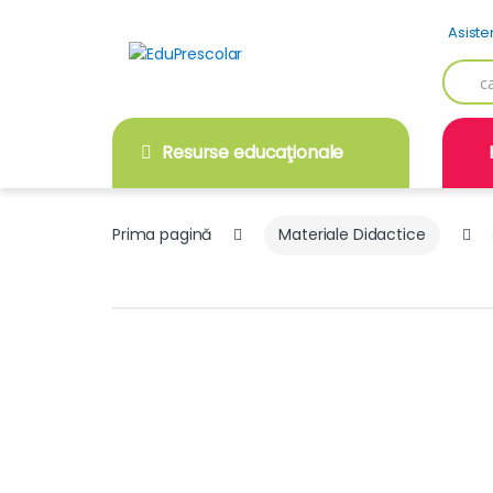
Skip
Skip
Asiste
to
to
navigation
content
Searc
for:
Resurse educaţionale
Prima pagină
Materiale Didactice