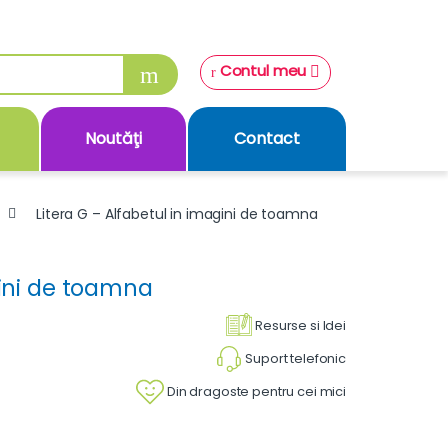
Contul meu
Noutăţi
Contact
Litera G – Alfabetul in imagini de toamna
gini de toamna
Resurse si Idei
Suport telefonic
Din dragoste pentru cei mici