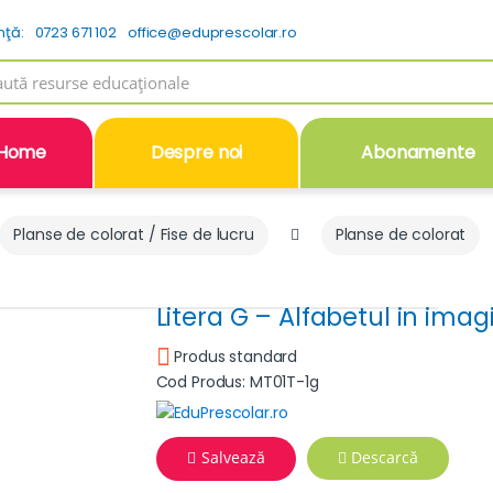
nţă:
0723 671 102
office@eduprescolar.ro
h
Home
Despre noi
Abonamente
Planse de colorat / Fise de lucru
Planse de colorat
Litera G – Alfabetul in ima
Produs standard
Cod Produs: MT01T-1g
Salvează
Descarcă