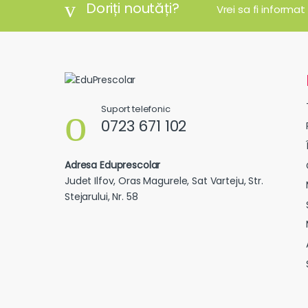
Doriți noutăți?
Vrei sa fi informat
Suport telefonic
0723 671 102
Adresa Eduprescolar
Judet Ilfov, Oras Magurele, Sat Varteju, Str.
Stejarului, Nr. 58