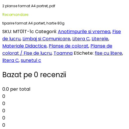
2 planse format A4 portret, pdf
Recomandare:
tiparire format A4 portert, hartie 80g
SKU:
MT01T-1c
Categorii:
Anotimpurile si vremea
,
Fise
de lucru
,
Limbaj si Comunicare
,
Litera C
,
Literele
,
Materiale Didactice
,
Planse de colorat
,
Planse de
colorat / Fise de lucru
,
Toamna
Etichete:
fise cu litere
,
litera C
,
sunetul c
Bazat pe 0 recenzii
0.0
per total
0
0
0
0
0