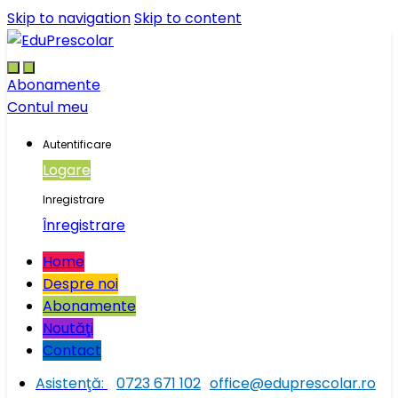
Skip to navigation
Skip to content
Abonamente
Contul meu
Autentificare
Logare
Inregistrare
Înregistrare
Home
Despre noi
Abonamente
Noutăţi
Contact
Asistenţă:
0723 671 102
office@eduprescolar.ro