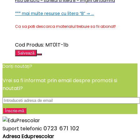
Fisa de lucru – sunetul si litera B – imgini de toamna
*** mai multe resurse cu litera “B” ⇒ …
Ca sa poti descarca materialul trebuie sa fii abonat!
Cod Produs: MT01T-1b
Salvează
Doriți noutăți?
Vrei sa fi informat prin email despre promotii si
noutati?
0723 671 102
Suport telefonic
Adresa Eduprescolar