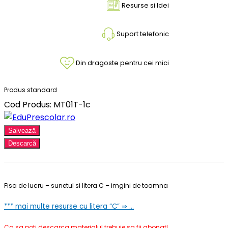
Resurse si Idei
Suport telefonic
Din dragoste pentru cei mici
Produs standard
Cod Produs: MT01T-1c
Salvează
Descarcă
Fisa de lucru – sunetul si litera C – imgini de toamna
*** mai multe resurse cu litera “C” ⇒ …
Ca sa poti descarca materialul trebuie sa fii abonat!