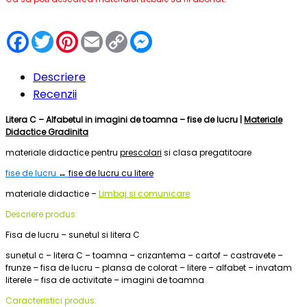
Facebook
Twitter
Pinterest
Email
Copy
Messenger
Link
Descriere
Recenzii
Litera C – Alfabetul in imagini de toamna – fise de lucru |
Materiale
Didactice Gradinita
materiale didactice pentru
prescolari
si clasa pregatitoare
fise de lucru
↔
fise de lucru cu litere
materiale didactice –
Limbaj si comunicare
Descriere produs:
Fisa de lucru – sunetul si litera C
sunetul c – litera C – toamna – crizantema – cartof – castravete –
frunze – fisa de lucru – plansa de colorat – litere – alfabet – invatam
literele – fisa de activitate – imagini de toamna
Caracteristici produs: