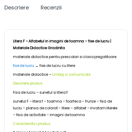
b
t
e
l
L
e
Descriere
Recenzii
o
e
r
i
n
o
r
e
n
g
k
s
k
e
t
r
Litera F – Alfabetul in imagini de toamna – fise de lucru |
Materiale Didactice Gradinita
materiale didactice pentru
prescolari
si clasa pregatitoare
fise de lucru
↔
fise de lucru cu litere
materiale didactice –
Limbaj si comunicare
Descriere produs:
Fisa de lucru – sunetul si litera F
sunetul F – litera f – toamna – foarfeca – frunze – fisa de
lucru – plansa de colorat – litere – alfabet – invatam literele
– fisa de activitate – imagini de toamna
Caracteristici produs: