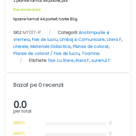
2 planse format A4 portret, pdf
Recomandare:
tiparire format A4 portert, hartie 80g
SKU:
MT01T-1f
Categorii:
Anotimpurile si
vremea
,
Fise de lucru
,
Limbaj si Comunicare
,
Litera F
,
Literele
,
Materiale Didactice
,
Planse de colorat
,
Planse de colorat / Fise de lucru
,
Toamna
Etichete:
fise cu litere
,
litera F
,
sunetul f
Bazat pe 0 recenzii
0.0
per total
0
0