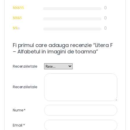
0
0
0
Fi primul care adauga recenzie “Litera F
– Alfabetul in imagini de toamna”
Recenziile tale
Recenziile tale
Nume
*
Email
*