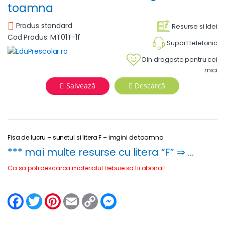
toamna
Produs standard
Resurse si Idei
Cod Produs: MT01T-1f
Suport telefonic
Din dragoste pentru cei
mici
Salvează
Descarcă
Fisa de lucru – sunetul si litera F – imgini de toamna
*** mai multe resurse cu litera “F” ⇒ …
Ca sa poti descarca materialul trebuie sa fii abonat!
F
T
P
E
C
M
a
w
i
m
o
e
c
i
n
a
p
s
e
t
t
i
y
s