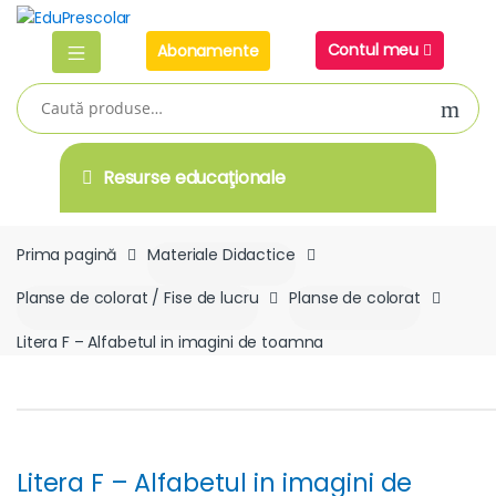
Skip
Skip
to
to
Contul meu
Abonamente
navigation
content
Caută
după:
Resurse educaţionale
Prima pagină
Materiale Didactice
Planse de colorat / Fise de lucru
Planse de colorat
Litera F – Alfabetul in imagini de toamna
Litera F – Alfabetul in imagini de