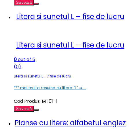
Salvează
Litera si sunetul L – fise de lucru
Litera si sunetul L – fise de lucru
0
out of 5
(0)
Litera si sunetul L – 7 fise de lucru
*** mai multe resurse cu litera “L” ⇒ …
Cod Produs: MT01-l
Salvează
Planse cu litere: alfabetul englez