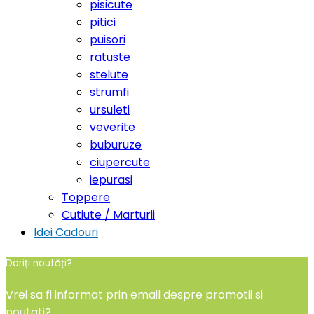
pisicute
pitici
puisori
ratuste
stelute
strumfi
ursuleti
veverite
buburuze
ciupercute
iepurasi
Toppere
Cutiute / Marturii
Idei Cadouri
Doriți noutăți?
Vrei sa fi informat prin email despre promotii si
noutati?