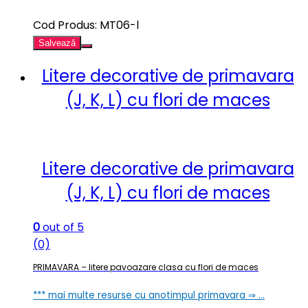
Cod Produs: MT06-l
Salvează
Litere decorative de primavara
(J, K, L) cu flori de maces
Litere decorative de primavara
(J, K, L) cu flori de maces
0
out of 5
(0)
PRIMAVARA – litere pavoazare clasa cu flori de maces
*** mai multe resurse cu anotimpul primavara ⇒ …