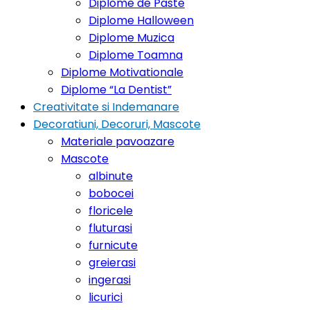
Diplome de Paste
Diplome Halloween
Diplome Muzica
Diplome Toamna
Diplome Motivationale
Diplome “La Dentist”
Creativitate si Indemanare
Decoratiuni, Decoruri, Mascote
Materiale pavoazare
Mascote
albinute
bobocei
floricele
fluturasi
furnicute
greierasi
ingerasi
licurici