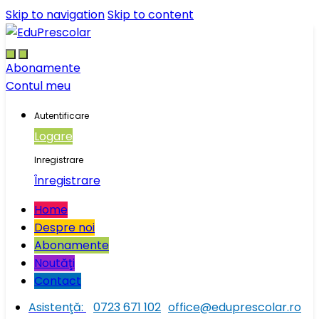
Skip to navigation
Skip to content
Abonamente
Contul meu
Autentificare
Logare
Inregistrare
Înregistrare
Home
Despre noi
Abonamente
Noutăţi
Contact
Asistenţă:
0723 671 102
office@eduprescolar.ro