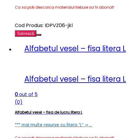
Ca sa poti descarca materialul trebuie sa fii abonat!
Cod Produs: IDPVZ06-jkl
Salvează
Alfabetul vesel – fisa litera L
Alfabetul vesel – fisa litera L
0
out of 5
(0)
Alfabetul vesel – fisa de lucru litera L
*** mai multe resurse cu litera “L” ⇒ …
Ca sa poti descarca materialul trebuie sa fii abonat!