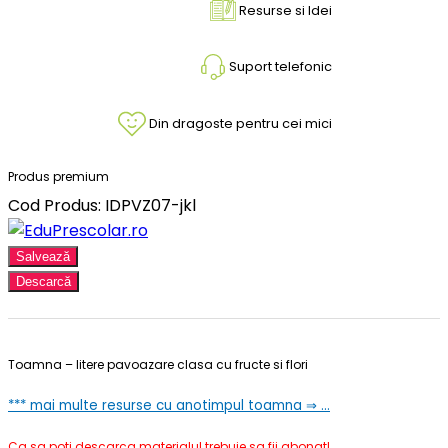
Resurse si Idei
Suport telefonic
Din dragoste pentru cei mici
Produs premium
Cod Produs: IDPVZ07-jkl
Salvează
Descarcă
Toamna – litere pavoazare clasa cu fructe si flori
*** mai multe resurse cu anotimpul toamna ⇒ …
Ca sa poti descarca materialul trebuie sa fii abonat!