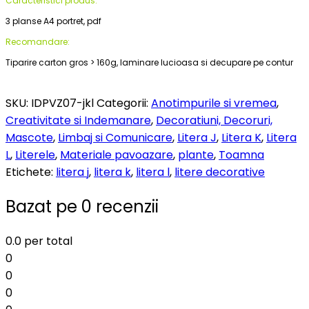
Caracteristici produs:
3 planse A4 portret, pdf
Recomandare:
Tiparire carton gros > 160g, laminare lucioasa si decupare pe contur
SKU:
IDPVZ07-jkl
Categorii:
Anotimpurile si vremea
,
Creativitate si Indemanare
,
Decoratiuni, Decoruri,
Mascote
,
Limbaj si Comunicare
,
Litera J
,
Litera K
,
Litera
L
,
Literele
,
Materiale pavoazare
,
plante
,
Toamna
Etichete:
litera j
,
litera k
,
litera l
,
litere decorative
Bazat pe 0 recenzii
0.0
per total
0
0
0