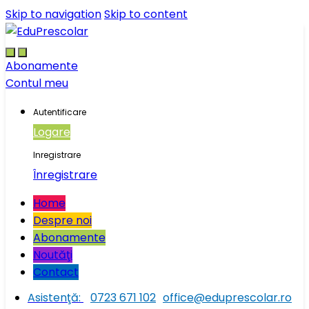
Skip to navigation
Skip to content
Abonamente
Contul meu
Autentificare
Logare
Inregistrare
Înregistrare
Home
Despre noi
Abonamente
Noutăţi
Contact
Asistenţă:
0723 671 102
office@eduprescolar.ro