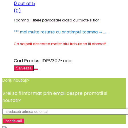
0
out of 5
(0)
Toamna – litere pavoazare clasa cu fructe si flori
*** mai multe resurse cu anotimpul toamna ⇒ …
Ca sa poti descarca materialul trebuie sa fii abonat!
Cod Produs: IDPVZ07-aaa
Salvează
Doriți noutăți?
Vrei sa fi informat prin email despre promotii si
noutati?