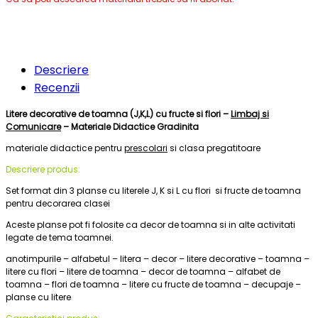
Descriere
Recenzii
Litere decorative de toamna (J,K,L) cu fructe si flori –
Limbaj si
Comunicare
– Materiale Didactice Gradinita
materiale didactice pentru
prescolari
si clasa pregatitoare
Descriere produs:
Set format din 3 planse cu literele J, K si L cu flori si fructe de toamna
pentru decorarea clasei
Aceste planse pot fi folosite ca decor de toamna si in alte activitati
legate de tema toamnei.
anotimpurile – alfabetul – litera – decor – litere decorative – toamna –
litere cu flori – litere de toamna – decor de toamna – alfabet de
toamna – flori de toamna – litere cu fructe de toamna – decupaje –
planse cu litere