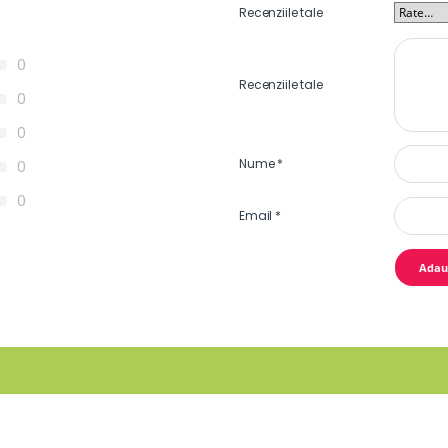
Recenziile tale
0
Recenziile tale
0
0
Nume
*
0
0
Email
*