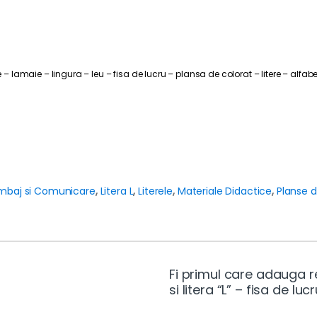
 – lamaie – lingura – leu – fisa de lucru – plansa de colorat – litere – alfabe
imbaj si Comunicare
,
Litera L
,
Literele
,
Materiale Didactice
,
Planse d
Fi primul care adauga r
si litera “L” – fisa de lucr