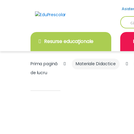
Skip
Skip
Asiste
to
to
navigation
content
Searc
for:
Resurse educaţionale
Prima pagină
Materiale Didactice
de lucru