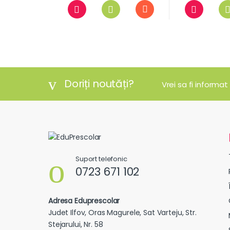
Doriți noutăți?
Vrei sa fi informat
Suport telefonic
0723 671 102
Adresa Eduprescolar
Judet Ilfov, Oras Magurele, Sat Varteju, Str.
Stejarului, Nr. 58