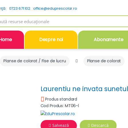
nţă:
0723 671 102
office@eduprescolar.ro
h
Home
Despre noi
Abonamente
Planse de colorat / Fise de lucru
Planse de colorat
Laurentiu ne invata sunetul s
Produs standard
Cod Produs: MT06-l
Salvează
Descarcă