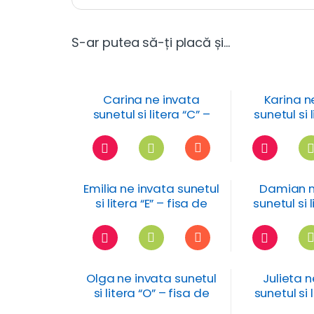
S-ar putea să-ți placă și…
Carina ne invata
Karina n
sunetul si litera “C” –
sunetul si l
fisa de lucru
fisa de
Emilia ne invata sunetul
Damian n
si litera “E” – fisa de
sunetul si l
lucru
fisa de
Olga ne invata sunetul
Julieta 
si litera “O” – fisa de
sunetul si l
lucru
fisa de