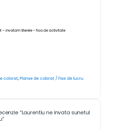
t – invatam literele – fisa de activitate
e colorat
,
Planse de colorat / Fise de lucru
ecenzie “Laurentiu ne invata sunetul
u”