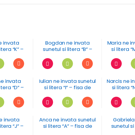
e invata
Bogdan ne invata
Maria ne in
itera “K” –
sunetul si litera “B” –
si litera 
 lucru
fisa de lucru
l
e invata
Iulian ne invata sunetul
Narcis ne i
itera “D” –
si litera “I” – fisa de
si litera 
 lucru
lucru
l
ne invata
Anca ne invata sunetul
Gabriela
itera “J” –
si litera “A” – fisa de
sunetul si
 lucru
lucru
fisa 