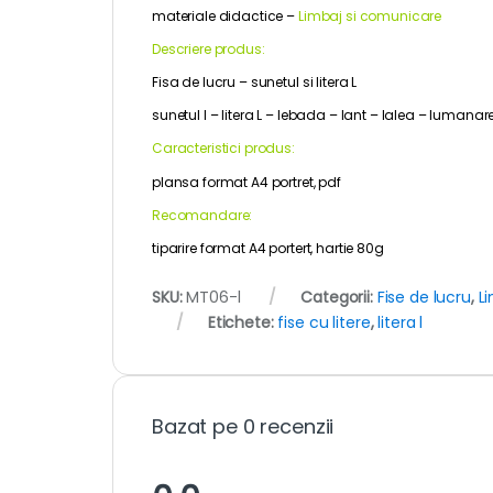
materiale didactice –
Limbaj si comunicare
Descriere produs:
Fisa de lucru – sunetul si litera L
sunetul l – litera L – lebada – lant – lalea – lumanare
Caracteristici produs:
plansa format A4 portret, pdf
Recomandare:
tiparire format A4 portert, hartie 80g
SKU:
MT06-l
Categorii:
Fise de lucru
,
L
Etichete:
fise cu litere
,
litera l
Bazat pe 0 recenzii