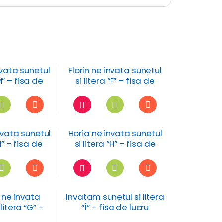
vata sunetul
Florin ne invata sunetul
“M” – fisa de
si litera “F” – fisa de
ucru
lucru
nvata sunetul
Horia ne invata sunetul
“N” – fisa de
si litera “H” – fisa de
ucru
lucru
 ne invata
Invatam sunetul si litera
 litera “G” –
“Î” – fisa de lucru
de lucru