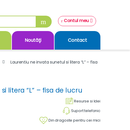
Contul meu
Noutăţi
Contact
Laurentiu ne invata sunetul si litera “L” – fisa
i litera “L” – fisa de lucru
Resurse si Idei
Suport telefonic
Din dragoste pentru cei mici