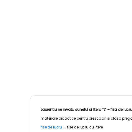
Laurentiu ne invata sunetul si litera “L” – fisa de lucru
materiale didactice pentru
prescolari
si clasa prega
fise de lucru
↔
fise de lucru cu litere