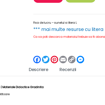
Fisa de lucru – sunetul si litera L
*** mai multe resurse cu litera 
Ca sa poti descarca materialul trebuie sa fii abona
F
T
P
E
C
M
a
w
i
m
o
e
c
i
n
a
p
s
Descriere
e
t
t
Recenzii
i
y
s
b
t
e
l
L
e
o
e
r
i
n
o
r
e
n
g
k
s
k
e
 |
Materiale Didactice Gradinita
t
r
titoare