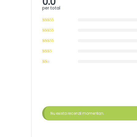
0.0
per total
Nu exista recenzii momentan.