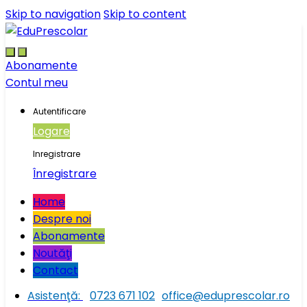
Skip to navigation
Skip to content
Abonamente
Contul meu
Autentificare
Logare
Inregistrare
Înregistrare
Home
Despre noi
Abonamente
Noutăţi
Contact
Asistenţă:
0723 671 102
office@eduprescolar.ro