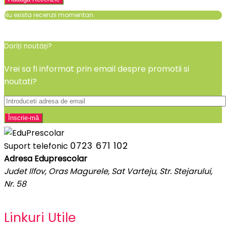
Nu exista recenzii momentan.
Doriți noutăți?
Vrei sa fi informat prin email despre promotii si
noutati?
0723 671 102
Suport telefonic
Adresa Eduprescolar
Judet Ilfov, Oras Magurele, Sat Varteju, Str. Stejarului,
Nr. 58
Linkuri Utile