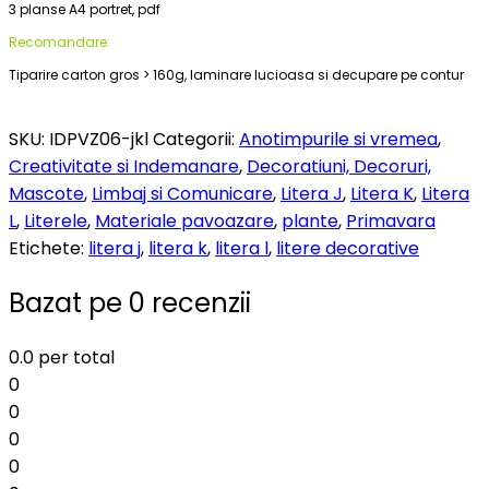
3 planse A4 portret, pdf
Recomandare:
Tiparire carton gros > 160g, laminare lucioasa si decupare pe contur
SKU:
IDPVZ06-jkl
Categorii:
Anotimpurile si vremea
,
Creativitate si Indemanare
,
Decoratiuni, Decoruri,
Mascote
,
Limbaj si Comunicare
,
Litera J
,
Litera K
,
Litera
L
,
Literele
,
Materiale pavoazare
,
plante
,
Primavara
Etichete:
litera j
,
litera k
,
litera l
,
litere decorative
Bazat pe 0 recenzii
0.0
per total
0
0
0
0