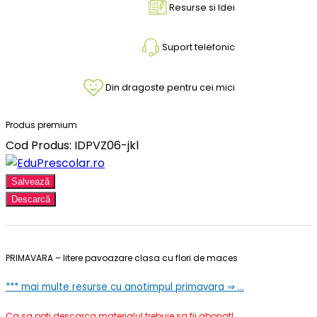
Resurse si Idei
Suport telefonic
Din dragoste pentru cei mici
Produs premium
Cod Produs: IDPVZ06-jkl
Salvează
Descarcă
PRIMAVARA – litere pavoazare clasa cu flori de maces
*** mai multe resurse cu anotimpul primavara ⇒ …
Ca sa poti descarca materialul trebuie sa fii abonat!