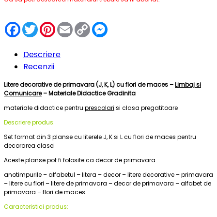
Facebook
Twitter
Pinterest
Email
Copy
Messenger
Link
Descriere
Recenzii
Litere decorative de primavara (J, K, L) cu flori de maces –
Limbaj si
Comunicare
– Materiale Didactice Gradinita
materiale didactice pentru
prescolari
si clasa pregatitoare
Descriere produs:
Set format din 3 planse cu literele J, K si L cu flori de maces pentru
decorarea clasei
Aceste planse pot fi folosite ca decor de primavara.
anotimpurile – alfabetul – litera – decor – litere decorative – primavara
– litere cu flori – litere de primavara – decor de primavara – alfabet de
primavara – flori de maces
Caracteristici produs: