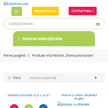
Skip
Skip
to
to
Contul meu
Abonamente
navigation
content
Caută
după:
Resurse educaţionale
Prima pagină
Produse etichetate „litere pavoazare”
Filtre
Literele craciunite: a, b, c, d, e, f
Planse cu litere: alfabetul
englez