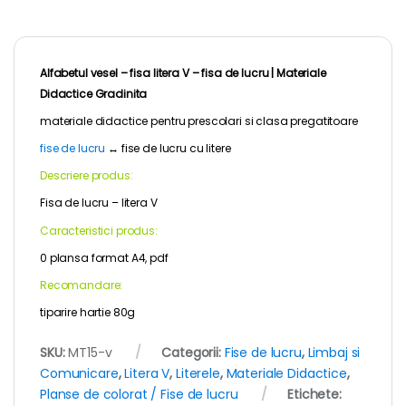
Alfabetul vesel – fisa litera V – fisa de lucru |
Materiale
Didactice Gradinita
materiale didactice pentru
prescolari
si clasa pregatitoare
fise de lucru
↔
fise de lucru cu litere
Descriere produs:
Fisa de lucru – litera V
Caracteristici produs:
0 plansa format A4, pdf
Recomandare:
tiparire hartie 80g
SKU:
MT15-v
Categorii:
Fise de lucru
,
Limbaj si
Comunicare
,
Litera V
,
Literele
,
Materiale Didactice
,
Planse de colorat / Fise de lucru
Etichete: