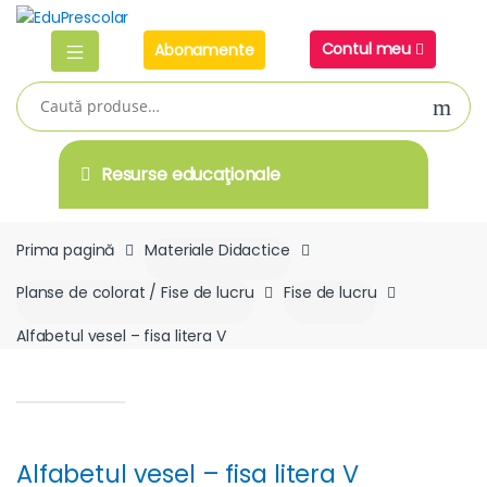
Skip
Skip
to
to
Contul meu
Abonamente
navigation
content
Caută
după:
Resurse educaţionale
Prima pagină
Materiale Didactice
Planse de colorat / Fise de lucru
Fise de lucru
Alfabetul vesel – fisa litera V
Alfabetul vesel – fisa litera V